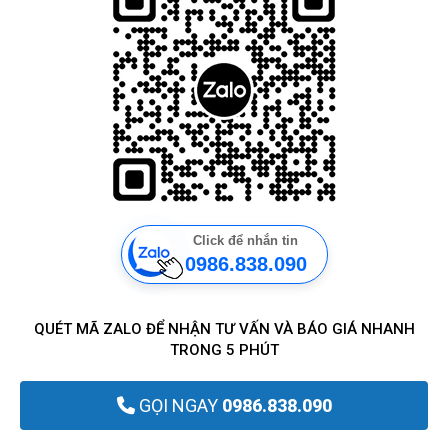
Click để nhắn tin
0986.838.090
QUÉT MÃ ZALO ĐỂ NHẬN TƯ VẤN VÀ BÁO GIÁ NHANH
TRONG 5 PHÚT
GỌI NGAY
0986.838.090