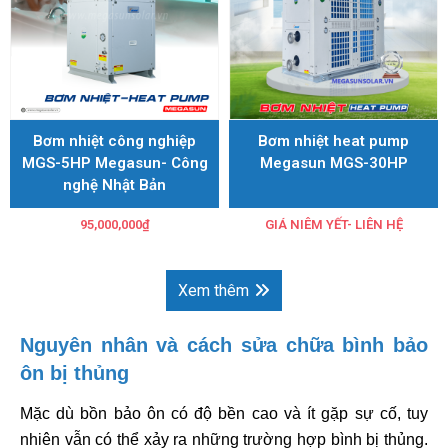
Bơm nhiệt công nghiệp
Bơm nhiệt heat pump
MGS-5HP Megasun- Công
Megasun MGS-30HP
nghệ Nhật Bản
95,000,000
₫
GIÁ NIÊM YẾT- LIÊN HỆ
Xem thêm
Nguyên nhân và cách sửa chữa bình bảo
ôn bị thủng
Mặc dù bồn bảo ôn có độ bền cao và ít gặp sự cố, tuy
nhiên vẫn có thể xảy ra những trường hợp bình bị thủng.