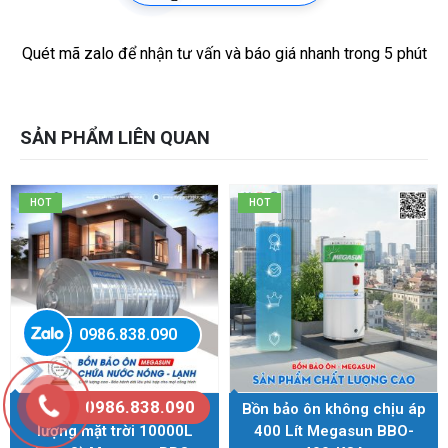
Quét mã zalo để nhận tư vấn và báo giá nhanh trong 5 phút
SẢN PHẨM LIÊN QUAN
HOT
HOT
0986.838.090
0986.838.090
Bồn nước nóng năng
Bồn bảo ôn không chịu áp
lượng mặt trời 10000L
400 Lít Megasun BBO-