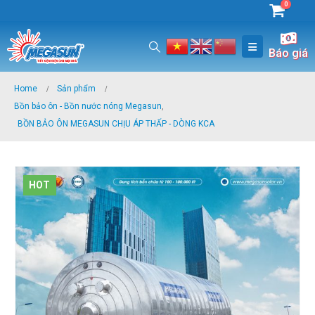
0
Báo giá
Home
Sản phẩm
Bồn bảo ôn - Bồn nước nóng Megasun
,
BỒN BẢO ÔN MEGASUN CHỊU ÁP THẤP - DÒNG KCA
HOT