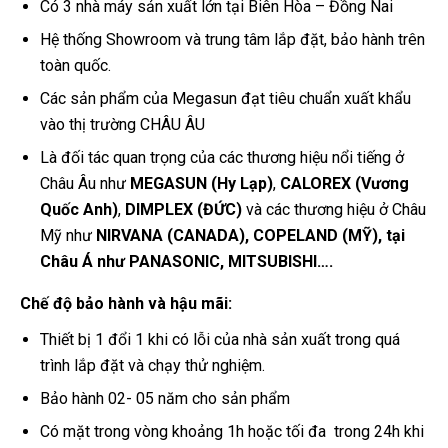
Có 3 nhà máy sản xuất lớn tại Biên Hòa – Đồng Nai
Hệ thống Showroom và trung tâm lắp đặt, bảo hành trên
toàn quốc.
Các sản phẩm của Megasun đạt tiêu chuẩn xuất khẩu
vào thị trường CHÂU ÂU
Là đối tác quan trọng của các thương hiệu nổi tiếng ở
Châu Âu như
MEGASUN (Hy Lạp)
,
CALOREX (Vương
Quốc Anh)
,
DIMPLEX (ĐỨC)
và các thương hiệu ở Châu
Mỹ như
NIRVANA (CANADA), COPELAND (MỸ),
tại
Châu Á như
PANASONIC, MITSUBISHI….
Chế độ bảo hành và hậu mãi:
Thiết bị 1 đổi 1 khi có lỗi của nhà sản xuất trong quá
trình lắp đặt và chạy thử nghiệm.
Bảo hành 02- 05 năm cho sản phẩm
Có mặt trong vòng khoảng 1h hoặc tối đa trong 24h khi