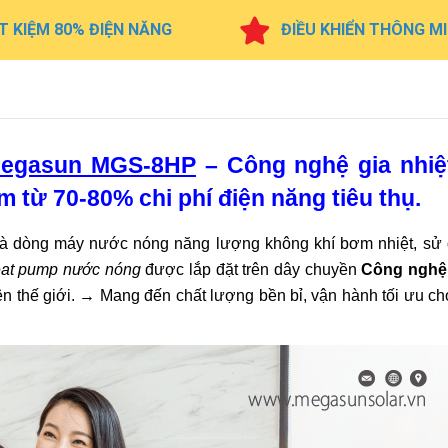
T KIỆM 80% ĐIỆN NĂNG
ĐIỀU KHIỂN THÔNG M
Megasun MGS-8HP
– Công nghệ gia nhi
ệm từ 70-80% chi phí điện năng tiêu thụ.
à dòng máy nước nóng năng lượng không khí bơm nhiệt, sử
eat pump nước nóng
được lắp đặt trên dây chuyền
Công nghệ
rên thế giới. → Mang đến chất lượng bền bỉ, vận hành tối ưu c