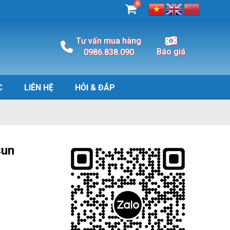
0
Tư vấn mua hàng
Báo giá
0986.838.090
C
LIÊN HỆ
HỎI & ĐÁP
sun