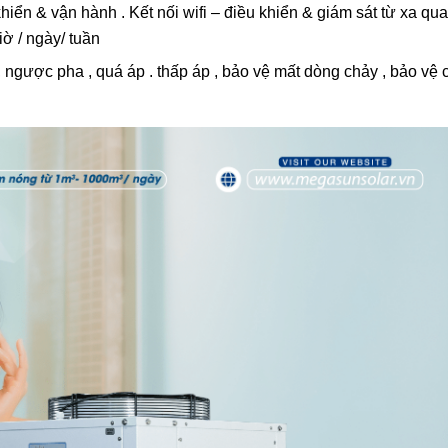
hiển & vận hành . Kết nối wifi – điều khiển & giám sát từ xa qu
iờ / ngày/ tuần
, ngược pha , quá áp . thấp áp , bảo vệ mất dòng chảy , bảo vệ 