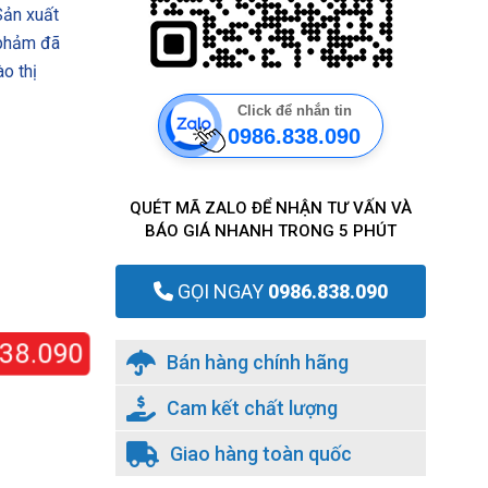
ản xuất
 phảm đã
o thị
Click để nhắn tin
0986.838.090
QUÉT MÃ ZALO ĐỂ NHẬN TƯ VẤN VÀ
BÁO GIÁ NHANH TRONG 5 PHÚT
GỌI NGAY
0986.838.090
8.090
Bán hàng chính hãng
Cam kết chất lượng
Giao hàng toàn quốc