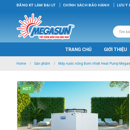
ĐĂNG KÝ LÀM ĐẠI LÝ
CHÍNH SÁCH BẢO HÀNH
LƯU Ý
TRANG CHỦ
GIỚI THIỆU
Home
Sản phẩm
Máy nước nóng Bơm nhiệt Heat Pump Mega
HOT