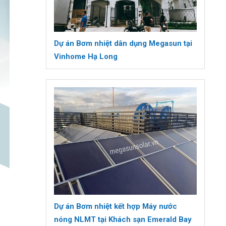
Dự án Bơm nhiệt dân dụng Megasun tại
Vinhome Hạ Long
Dự án Bơm nhiệt kết hợp Máy nước
nóng NLMT tại Khách sạn Emerald Bay