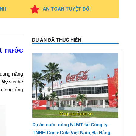
INH
AN TOÀN TUYỆT ĐỐI
DỰ ÁN ĐÃ THỰC HIỆN
ệt nước
 dụng năng
 Mỹ
với hệ
ho mọi công
Dự án nước nóng NLMT tại Công ty
TNHH Coca-Cola Việt Nam, Đà Nẵng