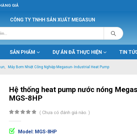
 HÀNG GIẢ
CÔNG TY TNHH SẢN XUẤT MEGASUN
SẢN PHẨM
DỰ ÁN ĐÃ THỰC HIỆN
TIN TỨ
sun
,
Máy Bơm Nhiệt Công Nghiệp Megasun- Industrial Heat Pump
Hệ thống heat pump nước nóng Mega
MGS-8HP
( Chưa có đánh giá nào. )
0
out of 5
Model: MGS-8HP