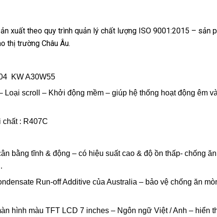
 xuất theo quy trình quản lý chất lượng ISO 9001:2015 – sản 
o thị trường Châu Âu.
/ 8.04 KW A30W55
ại scroll – Khởi động mềm – giúp hệ thống hoạt động êm và 
i chất : R407C
ân bằng tĩnh & động – có hiệu suất cao & độ ồn thấp- chống ăn
.
ndensate Run‐off Additive của Australia – bảo vệ chống ăn mò
àn hình màu TFT LCD 7 inches – Ngôn ngữ Việt / Anh – hiển th