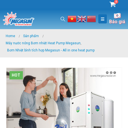
0
Báo giá
Home
Sản phẩm
Máy nước nóng Bơm nhiệt Heat Pump Megasun
,
Bơm Nhiệt bình tích hợp Megasun - All in one heat pump
HOT