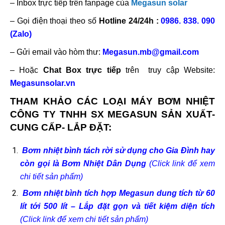
– Inbox trực tiếp trên fanpage của
Megasun solar
– Gọi điện thoại theo số
Hotline 24/24h :
0986. 838. 090
(Zalo)
– Gửi email vào hòm thư:
Megasun.mb@gmail.com
– Hoặc
Chat Box trực tiếp
trên truy cập Website:
Megasunsolar.vn
THAM KHẢO CÁC LOẠI MÁY BƠM NHIỆT
CÔNG TY TNHH SX MEGASUN SẢN XUẤT-
CUNG CẤP- LẮP ĐẶT:
Bơm nhiệt bình tách rời sử dụng cho Gia Đình hay
còn gọi là Bơm Nhiệt Dân Dụng
(Click link để xem
chi tiết sản phẩm)
Bơm nhiệt bình tích hợp Megasun dung tích từ 60
lít tới 500 lít – Lắp đặt gọn và tiết kiệm diện tích
(Click link để xem chi tiết sản phẩm)