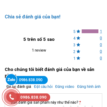
Chia sẻ đánh giá của bạn!
1
5
0
4
5 trên số 5 sao
0
3
1 review
0
2
0
1
Cho chúng tôi biết đánh giá của bạn về sản
phẩm...
0986.838.090
Để lại đánh giá
Đặt câu hỏi
Đăng video
Đăng hình ảnh
0986.838.090
Bạn đánh giá sản phẩm này như thế nào?
*