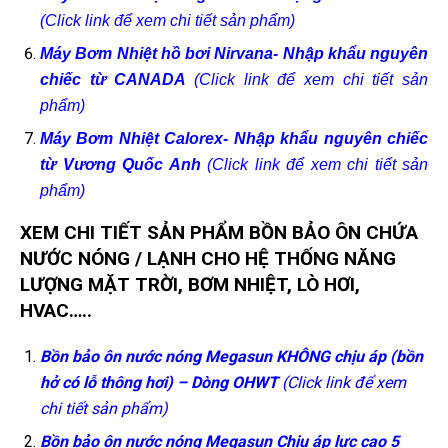
(Click link để xem chi tiết sản phẩm)
Máy Bơm Nhiệt hồ bơi Nirvana- Nhập khẩu nguyên
chiếc từ CANADA
(Click link để xem chi tiết sản
phẩm)
Máy Bơm Nhiệt Calorex- Nhập khẩu nguyên chiếc
từ Vương Quốc Anh
(Click link để xem chi tiết sản
phẩm)
XEM CHI TIẾT SẢN PHẨM BỒN BẢO ÔN
CHỨA
NƯỚC NÓNG / LẠNH CHO HỆ THỐNG NĂNG
LƯỢNG MẶT TRỜI, BƠM NHIỆT, LÒ HƠI,
HVAC…..
Bồn bảo ôn nước nóng Megasun KHÔNG chịu áp (bồn
hở có lỗ thông hơi) – Dòng OHWT
(Click link để xem
chi tiết sản phẩm)
Bồn bảo ôn nước nóng Megasun Chịu áp lực cao
5