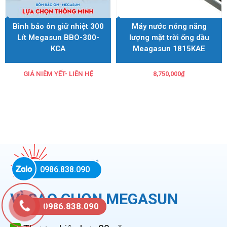
Bình bảo ôn giữ nhiệt 300
Máy nước nóng năng
Lít Megasun BBO-300-
lượng mặt trời ống dầu
KCA
Meagasun 1815KAE
GIÁ NIÊM YẾT- LIÊN HỆ
8,750,000
₫
0986.838.090
VÌ SAO CHỌN MEGASUN
0986.838.090