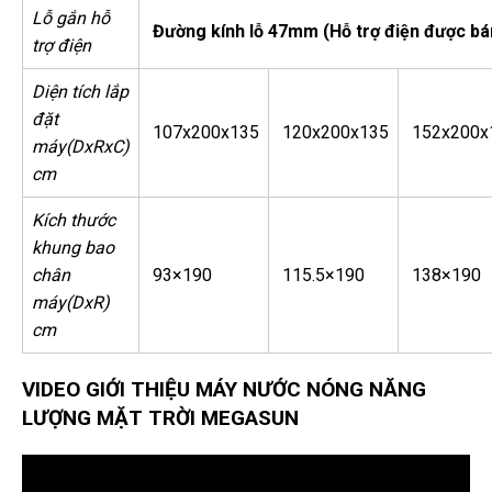
Lỗ gắn hỗ
Đường kính lỗ 47mm (Hỗ trợ điện được bá
trợ điện
Diện tích lắp
đặt
107x200x135
120x200x135
152x200x
máy
(DxRxC)
cm
Kích thước
khung bao
chân
93×190
115.5×190
138×190
máy
(DxR)
cm
VIDEO GIỚI THIỆU MÁY NƯỚC NÓNG NĂNG
LƯỢNG MẶT TRỜI MEGASUN