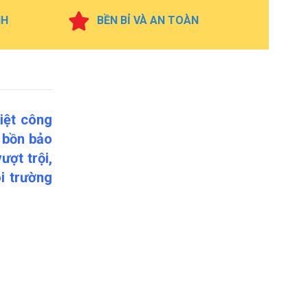
NH
BỀN BỈ VÀ AN TOÀN
iệt công
 bồn bảo
ượt trội,
i trường