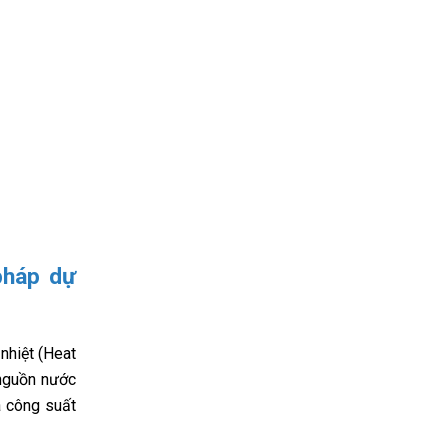
pháp dự
nhiệt (Heat
 nguồn nước
á công suất