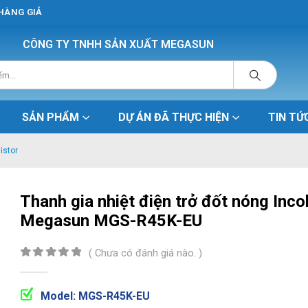
 HÀNG GIẢ
CÔNG TY TNHH SẢN XUẤT MEGASUN
SẢN PHẨM
DỰ ÁN ĐÃ THỰC HIỆN
TIN TỨ
istor
Thanh gia nhiệt điện trở đốt nóng Inco
Megasun MGS-R45K-EU
( Chưa có đánh giá nào. )
0
out of 5
Model: MGS-R45K-EU