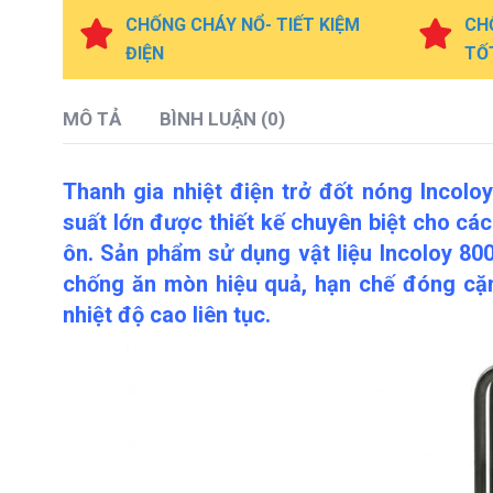
CHỐNG CHÁY NỔ- TIẾT KIỆM
CH
ĐIỆN
TỐ
MÔ TẢ
BÌNH LUẬN (0)
Thanh gia nhiệt điện trở đốt nóng Incol
suất lớn được thiết kế chuyên biệt cho c
ôn. Sản phẩm sử dụng vật liệu Incoloy 800
chống ăn mòn hiệu quả, hạn chế đóng cặn
nhiệt độ cao liên tục.