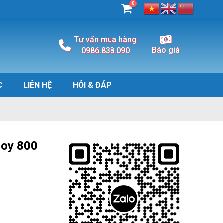
0
Tư vấn mua hàng
Báo giá
0986.838.090
C
LIÊN HỆ
HỎI & ĐÁP
loy 800