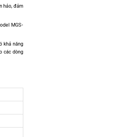
àn hảo, đảm
 model MGS-
có khả năng
ho các dòng