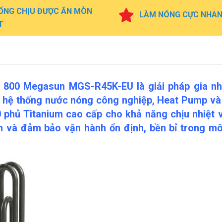
ỐNG CHỊU ĐƯỢC ĂN MÒN
LÀM NÓNG CỰC NHA
T
oy 800 Megasun MGS-R45K-EU là giải pháp gia nh
ác hệ thống nước nóng công nghiệp, Heat Pump và
 phủ Titanium cao cấp cho khả năng chịu nhiệt v
 và đảm bảo vận hành ổn định, bền bỉ trong mô