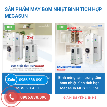
SẢN PHẨM MÁY BƠM NHIỆT BÌNH TÍCH HỢP
MEGASUN
HOT
HOT
Bình nóng lạnh heat pump
Bình nóng lạnh trung tâm
0986.838.090
Bích tích hợp Megasun
bơm nhiệt bình tích hợp
MGS-5.0-400
Megasun MGS-3.5-150
0986.838.090
GIÁ NIÊM YẾT- LIÊN HỆ
GIÁ NIÊM YẾT- LIÊN HỆ