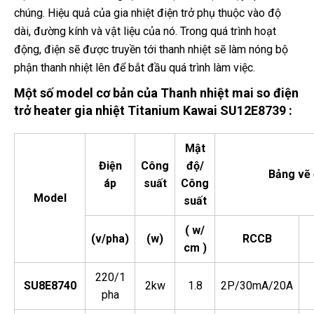
chúng. Hiệu quả của gia nhiệt điện trở phụ thuộc vào độ
dài, đường kính và vật liệu của nó. Trong quá trình hoạt
động, điện sẽ được truyền tới thanh nhiệt sẽ làm nóng bộ
phận thanh nhiệt lên để bắt đầu quá trình làm việc.
Một số model cơ bản của
Thanh nhiệt mai so điện
trở heater gia nhiệt
Titanium Kawai SU12E8739 :
Mật
Điện
Công
độ/
Bảng vẽ 
áp
suất
Công
Model
suất
( w/
(v/pha)
(w)
RCCB
cm )
220/1
SU8E8740
2kw
1.8
2P/30mA/20A
pha