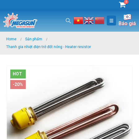
0
Báo giá
Home
Sản phẩm
Thanh gia nhiệt điện trở đốt nóng - Heater resistor
HOT
-20%