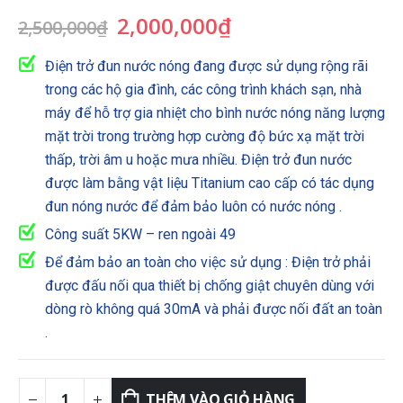
Giá
Giá
2,000,000
₫
2,500,000
₫
gốc
hiện
là:
tại
Điện trở đun nước nóng đang được sử dụng rộng rãi
2,500,000₫.
là:
trong các hộ gia đình, các công trình khách sạn, nhà
2,000,000₫.
máy để hỗ trợ gia nhiệt cho bình nước nóng năng lượng
mặt trời trong trường hợp cường độ bức xạ mặt trời
thấp, trời âm u hoặc mưa nhiều. Điện trở đun nước
được làm bằng vật liệu Titanium cao cấp có tác dụng
đun nóng nước để đảm bảo luôn có nước nóng .
Công suất 5KW – ren ngoài 49
Để đảm bảo an toàn cho việc sử dụng : Điện trở phải
được đấu nối qua thiết bị chống giật chuyên dùng với
dòng rò không quá 30mA và phải được nối đất an toàn
.
THÊM VÀO GIỎ HÀNG