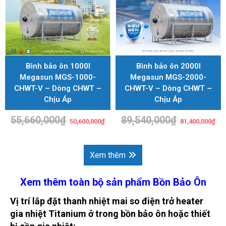
Bình bảo ôn 1000l
Bình bảo ôn 2000l
Megasun MGS-1000-
Megasun MGS-2000-
CHWT-V – Dòng CHWT –
CHWT-V – Dòng CHWT –
Chịu Áp
Chịu Áp
55,660,000
₫
Giá
Giá
89,540,000
₫
Giá
Giá
50,600,000
₫
81,400,000
₫
gốc
hiện
gốc
hiệ
là:
tại
là:
tại
55,660,000₫.
là:
89,540,000₫.
là:
50,600,000₫.
81,
Xem thêm
Xem thêm toàn bộ sản phẩm Bồn Bảo Ôn
Vị trí lắp đặt t
hanh nhiệt mai so điện trở heater
gia nhiệt
Titanium ở trong bồn bảo ôn hoặc thiết