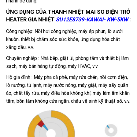
nhanh dễ dàng.
ỨNG DỤNG CỦA
THANH NHIỆT MAI SO ĐIỆN TRỞ
HEATER GIA NHIỆT
SU12E8739-KAWAI- KW-5KW
:
Công nghiệp:
Nồi hơi công nghiệp, máy ép phun, lò sưởi
khuôn, thiết bị chăm sóc sức khỏe, ứng dụng hóa chất
xăng dầu, v.v.
Chuyên nghiệp :
Nhà bếp, giặt ủi, phòng tắm và thiết bị làm
sạch, máy bán hàng tự động, máy HVAC, v.v.
Hộ gia đình : Máy pha cà phê, máy rửa chén, nồi cơm điện,
lò nướng, tủ lạnh, máy nước nóng, máy giặt, máy sấy quần
áo, chất tẩy rửa, máy điều hòa không khí, máy làm ấm khăn
tắm, bồn tắm không cửa ngăn, chậu vệ sinh kỹ thuật số, v.v.