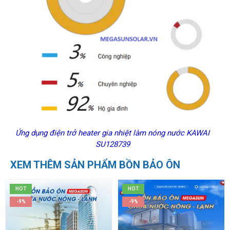
Ứng dụng điện trở heater gia nhiệt làm nóng nước KAWAI
SU128739
XEM THÊM SẢN PHẨM BỒN BẢO ÔN
HOT
HOT
-9%
-9%