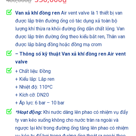
gốc
hiện
là:
tại
Van xả khí đồng
ren
Air vent valve là 1 thiết bị van
400,000₫.
là:
được lắp trên đường ống có tác dụng xả toàn bộ
350,000₫.
lượng khí thừa ra khỏi đường ống dẫn chất lỏng. Van
được lắp trên đường ống theo kiểu bắt ren, Thân van
được lắp bằng đồng hoặc đồng mạ crom
– Thông số kỹ thuật Van xả khí đồng ren Air vent
valve
+ Chất liệu: Đồng
+ Kiểu lắp: Lắp ren
+ Nhiệt độ: 110ºC
+ Kích cỡ: DN20
+ Áp lực: 6 bar – 10 bar
*Hoạt động:
Khi nước dâng lên phao có nhiệm vụ đẩy
ty van kéo xuống không cho nước tràn ra ngoài và
ngược lại khí trong đường ống tăng lên phao có nhiệm
vụ kéo ty để hơi trong đường ống thoát ra ngoài theo