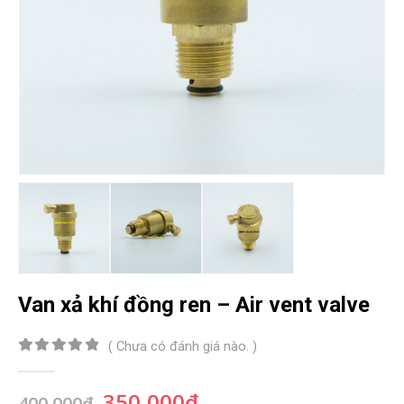
Van xả khí đồng ren – Air vent valve
( Chưa có đánh giá nào. )
0
out of 5
Giá
Giá
350,000
₫
400,000
₫