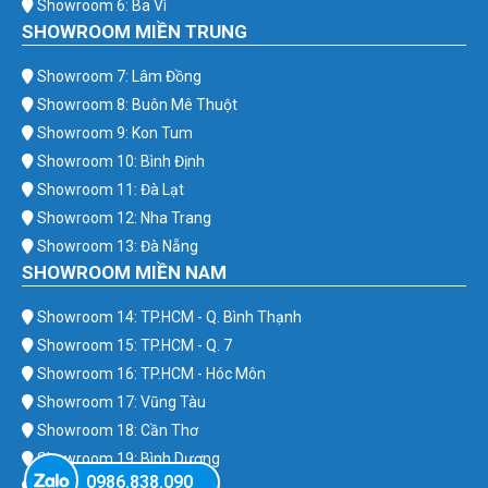
Showroom 6: Ba Vì
SHOWROOM MIỀN TRUNG
Showroom 7: Lâm Đồng
Showroom 8: Buôn Mê Thuột
Showroom 9: Kon Tum
Showroom 10: Bình Định
Showroom 11: Đà Lạt
Showroom 12: Nha Trang
Showroom 13: Đà Nẵng
SHOWROOM MIỀN NAM
Showroom 14: TP.HCM - Q. Bình Thạnh
Showroom 15: TP.HCM - Q. 7
Showroom 16: TP.HCM - Hóc Môn
Showroom 17: Vũng Tàu
Showroom 18: Cần Thơ
Showroom 19: Bình Dương
0986.838.090
Showroom 20: Bình Phước