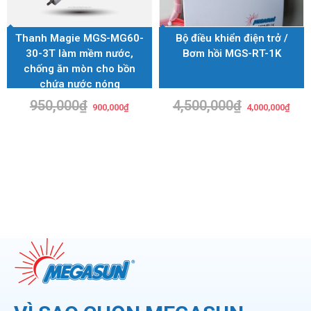
Thanh Magie MGS-MG60-
Bộ điều khiển điện trở /
30-3T làm mềm nước,
Bơm hồi MGS-RT-1K
chống ăn mòn cho bồn
chứa nước nóng
950,000
₫
Giá
Giá
4,500,000
₫
Giá
Giá
900,000
₫
4,000,000
₫
gốc
hiện
gốc
hiện
là:
tại
là:
tại
950,000₫.
là:
4,500,000₫.
là:
900,000₫.
4,000