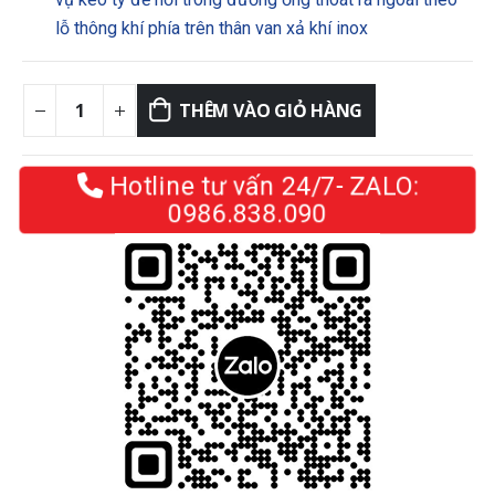
lỗ thông khí phía trên thân van xả khí inox
THÊM VÀO GIỎ HÀNG
Hotline tư vấn 24/7- ZALO:
0986.838.090