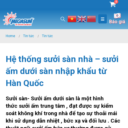
0
Báo giá
Home
Tin tức
Tin tức
Hệ thống sưởi sàn nhà – sưởi
ấm dưới sàn nhập khẩu từ
Hàn Quốc
Sưởi sàn-
Sưởi ấm
dưới sàn
là một hình
thức sưởi ấm trung tâm , đạt được sự kiểm
soát không khí trong nhà để tạo sự thoải mái
khi sử dụng dẫn nhiệt , bức xạ và đối lưu . Các