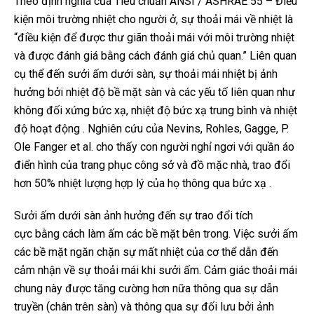
Theo định nghĩa của Tiêu chuẩn ANSI / ASHRAE 55 – Điều
kiện môi trường nhiệt cho người ở, sự thoải mái về nhiệt là
“điều kiện để được thư giãn thoải mái với môi trường nhiệt
và được đánh giá bằng cách đánh giá chủ quan.” Liên quan
cụ thể đến sưởi ấm dưới sàn, sự thoải mái nhiệt bị ảnh
hưởng bởi nhiệt độ bề mặt sàn và các yếu tố liên quan như
không đối xứng bức xạ, nhiệt độ bức xạ trung bình và nhiệt
độ hoạt động . Nghiên cứu của Nevins, Rohles, Gagge, P.
Ole Fanger et al. cho thấy con người nghỉ ngơi với quần áo
điển hình của trang phục công sở và đồ mặc nhà, trao đổi
hơn 50% nhiệt lượng hợp lý của họ thông qua bức xạ .
Sưởi ấm dưới sàn ảnh hưởng đến sự trao đổi tích
cực bằng cách làm ấm các bề mặt bên trong. Việc sưởi ấm
các bề mặt ngăn chặn sự mất nhiệt của cơ thể dẫn đến
cảm nhận về sự thoải mái khi sưởi ấm. Cảm giác thoải mái
chung này được tăng cường hơn nữa thông qua sự dẫn
truyền (chân trên sàn) và thông qua sự đối lưu bởi ảnh