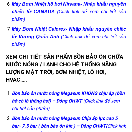
Máy Bơm Nhiệt hồ bơi Nirvana- Nhập khẩu nguyên
chiếc từ CANADA
(Click link để xem chi tiết sản
phẩm)
Máy Bơm Nhiệt Calorex- Nhập khẩu nguyên chiếc
từ Vương Quốc Anh
(Click link để xem chi tiết sản
phẩm)
XEM CHI TIẾT SẢN PHẨM BỒN BẢO ÔN
CHỨA
NƯỚC NÓNG / LẠNH CHO HỆ THỐNG NĂNG
LƯỢNG MẶT TRỜI, BƠM NHIỆT, LÒ HƠI,
HVAC…..
Bồn bảo ôn nước nóng Megasun KHÔNG chịu áp (bồn
hở có lỗ thông hơi) – Dòng OHWT
(Click link để xem
chi tiết sản phẩm)
Bồn bảo ôn nước nóng Megasun Chịu áp lực cao
5
bar- 7.5 bar
( bồn bảo ôn kín ) – Dòng CHWT
(Click link