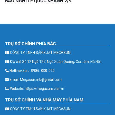
BÁO NGHỈ LỄ QUỐC KHÁNH 2/9
TRỤ SỞ CHÍNH PHÍA BẮC
CÔNG TY TNHH SẢN XUẤT MEGASUN
Địa chỉ: Số 12 Ngõ 127, Ngô Xuân Quảng, Gia Lâm, Hà Nội.
Hotline/Zalo: 0986. 838. 090
Email: Megasun.mb@gmail.com
Website: https://megasunsolar.vn
TRỤ SỞ CHÍNH VÀ NHÀ MÁY PHÍA NAM
CÔNG TY TNHH SẢN XUẤT MEGASUN