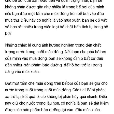
cho bể bơi của bạn. Đầu tiên và quan trọng nhất, bạn sẽ
không nhận được gần như nhiều lá trong bể bơi của mình
nếu bạn đắp một tấm che mùa đông trên bể bơi vào đầu
mùa thu. Điều này có nghĩa là vào mùa xuân, bạn sẽ đỡ vất
vả hơn rất nhiều trong việc loại bỏ chất bẩn tích tụ trong hồ
bơi.
Những chiếc lá cũng ảnh hưởng nghiêm trọng đến chất
lượng nước trong suốt mùa đông. Nếu bạn che phủ hồ bơi
của mình vào mùa đông, bạn sẽ không cần ở bất cứ đâu
gần nhiều
sản phẩm bảo dưỡng
để hồ bơi trở lại trong
sáng vào mùa xuân.
Đặt một tấm che mùa đông trên bể bơi của bạn sẽ giữ cho
nước trong suốt trong suốt mùa đông. Các tia UV bị phản
xạ trở lại, kết quả là clo không bị phân hủy quá nhanh. Điều
này giữ cho nước trong lâu hơn, có nghĩa là bạn sẽ tiết kiệm
được các sản phẩm bảo dưỡng lại vào
đầu mùa xuân
.