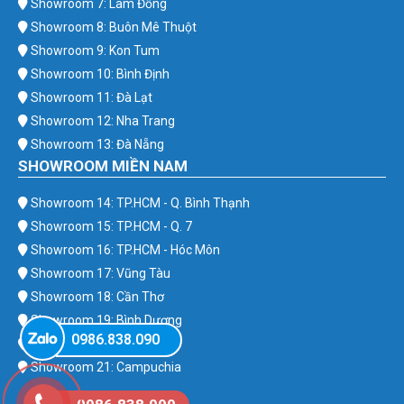
Showroom 7: Lâm Đồng
Showroom 8: Buôn Mê Thuột
Showroom 9: Kon Tum
Showroom 10: Bình Định
Showroom 11: Đà Lạt
Showroom 12: Nha Trang
Showroom 13: Đà Nẵng
SHOWROOM MIỀN NAM
Showroom 14: TP.HCM - Q. Bình Thạnh
Showroom 15: TP.HCM - Q. 7
Showroom 16: TP.HCM - Hóc Môn
Showroom 17: Vũng Tàu
Showroom 18: Cần Thơ
Showroom 19: Bình Dương
0986.838.090
Showroom 20: Bình Phước
Showroom 21: Campuchia