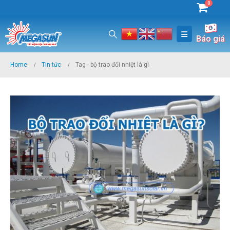
0
Báo giá
Home
Tin tức
Tag -
bộ trao đổi nhiệt là gì