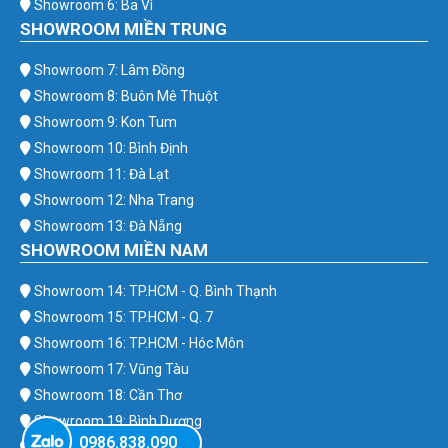
Showroom 6: Ba Vì
SHOWROOM MIỀN TRUNG
Showroom 7: Lâm Đồng
Showroom 8: Buôn Mê Thuột
Showroom 9: Kon Tum
Showroom 10: Bình Định
Showroom 11: Đà Lạt
Showroom 12: Nha Trang
Showroom 13: Đà Nẵng
SHOWROOM MIỀN NAM
Showroom 14: TP.HCM - Q. Bình Thạnh
Showroom 15: TP.HCM - Q. 7
Showroom 16: TP.HCM - Hóc Môn
Showroom 17: Vũng Tàu
Showroom 18: Cần Thơ
Showroom 19: Bình Dương
0986.838.090
Showroom 20: Bình Phước