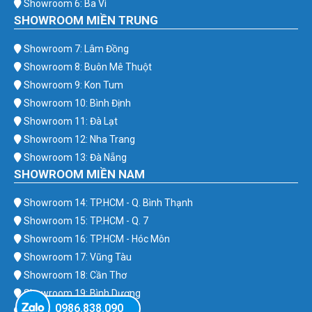
Showroom 6: Ba Vì
SHOWROOM MIỀN TRUNG
Showroom 7: Lâm Đồng
Showroom 8: Buôn Mê Thuột
Showroom 9: Kon Tum
Showroom 10: Bình Định
Showroom 11: Đà Lạt
Showroom 12: Nha Trang
Showroom 13: Đà Nẵng
SHOWROOM MIỀN NAM
Showroom 14: TP.HCM - Q. Bình Thạnh
Showroom 15: TP.HCM - Q. 7
Showroom 16: TP.HCM - Hóc Môn
Showroom 17: Vũng Tàu
Showroom 18: Cần Thơ
Showroom 19: Bình Dương
0986.838.090
Showroom 20: Bình Phước