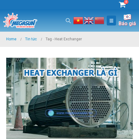
0
Báo giá
Home
Tin tức
Tag -
Heat Exchanger