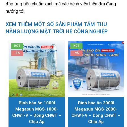
đáp ứng tiêu chuẩn xanh mà các bệnh viện hiện đại đang
hướng tới.
XEM THÊM MỘT SỐ SẢN PHẨM TẤM THU
NĂNG LƯỢNG MẶT TRỜI HỆ CÔNG NGHIỆP
HOT
HOT
-9%
-9%
Bình bảo ôn 1000l
Bình bảo ôn 2000l
Megasun MGS-1000-
Megasun MGS-2000-
CHWT-V – Dòng CHWT –
CHWT-V – Dòng CHWT –
Chịu Áp
Chịu Áp