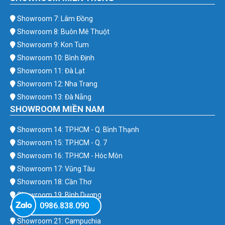
Showroom 7: Lâm Đồng
Showroom 8: Buôn Mê Thuột
Showroom 9: Kon Tum
Showroom 10: Bình Định
Showroom 11: Đà Lạt
Showroom 12: Nha Trang
Showroom 13: Đà Nẵng
SHOWROOM MIỀN NAM
Showroom 14: TP.HCM - Q. Bình Thạnh
Showroom 15: TP.HCM - Q. 7
Showroom 16: TP.HCM - Hóc Môn
Showroom 17: Vũng Tàu
Showroom 18: Cần Thơ
Showroom 19: Bình Dương
0986.838.090
Showroom 20: Bình Phước
Showroom 21: Campuchia