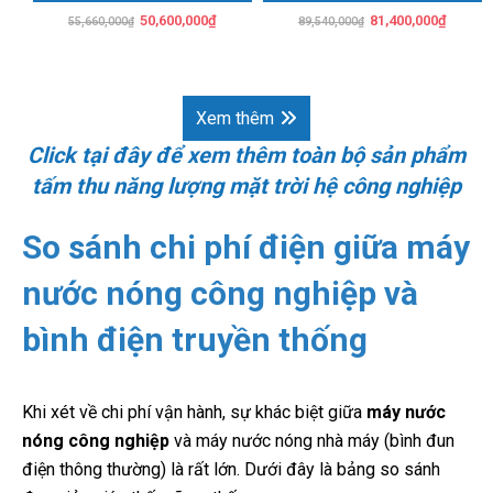
Giá
Giá
Giá
Giá
50,600,000
₫
81,400,000
₫
55,660,000
₫
89,540,000
₫
gốc
hiện
gốc
hiện
là:
tại
là:
tại
55,660,000₫.
là:
89,540,000₫.
là:
50,600,000₫.
81,400
Xem thêm
Click tại đây để xem thêm toàn bộ sản phẩm
tấm thu năng lượng mặt trời hệ công nghiệp
So sánh chi phí điện giữa máy
nước nóng công nghiệp và
bình điện truyền thống
Khi xét về chi phí vận hành, sự khác biệt giữa
máy nước
nóng công nghiệp
và máy nước nóng nhà máy (bình đun
điện thông thường) là rất lớn. Dưới đây là bảng so sánh