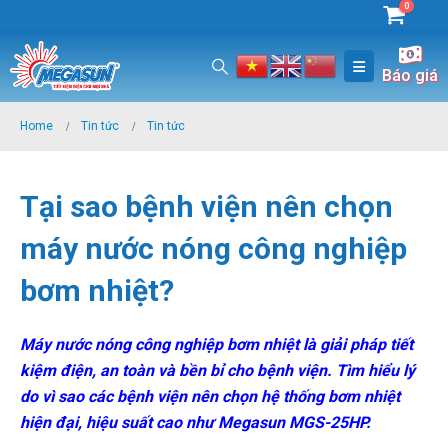
0
Báo giá
Home
Tin tức
Tin tức
Tại sao bệnh viện nên chọn
máy nước nóng công nghiệp
bơm nhiệt?
Máy nước nóng công nghiệp bơm nhiệt là giải pháp tiết
kiệm điện, an toàn và bền bỉ cho bệnh viện. Tìm hiểu lý
do vì sao các bệnh viện nên chọn hệ thống bơm nhiệt
hiện đại, hiệu suất cao như Megasun MGS-25HP.