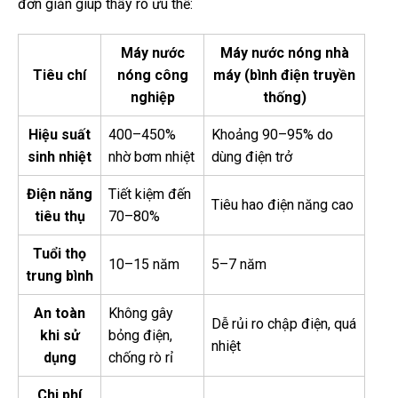
đơn giản giúp thấy rõ ưu thế:
Máy nước
Máy nước nóng nhà
Tiêu chí
nóng công
máy (bình điện truyền
nghiệp
thống)
Hiệu suất
400–450%
Khoảng 90–95% do
sinh nhiệt
nhờ bơm nhiệt
dùng điện trở
Điện năng
Tiết kiệm đến
Tiêu hao điện năng cao
tiêu thụ
70–80%
Tuổi thọ
10–15 năm
5–7 năm
trung bình
An toàn
Không gây
Dễ rủi ro chập điện, quá
khi sử
bỏng điện,
nhiệt
dụng
chống rò rỉ
Chi phí