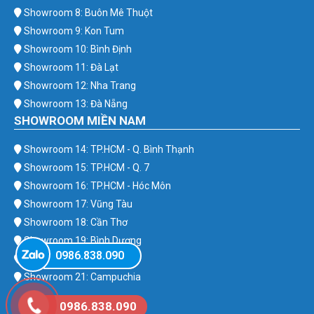
Showroom 8: Buôn Mê Thuột
Showroom 9: Kon Tum
Showroom 10: Bình Định
Showroom 11: Đà Lạt
Showroom 12: Nha Trang
Showroom 13: Đà Nẵng
SHOWROOM MIỀN NAM
Showroom 14: TP.HCM - Q. Bình Thạnh
Showroom 15: TP.HCM - Q. 7
Showroom 16: TP.HCM - Hóc Môn
Showroom 17: Vũng Tàu
Showroom 18: Cần Thơ
Showroom 19: Bình Dương
0986.838.090
Showroom 20: Bình Phước
Showroom 21: Campuchia
0986.838.090