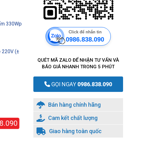
 tấm 330Wp
Click để nhắn tin
0986.838.090
e 220V (±
QUÉT MÃ ZALO ĐỂ NHẬN TƯ VẤN VÀ
BÁO GIÁ NHANH TRONG 5 PHÚT
GỌI NGAY
0986.838.090
Bán hàng chính hãng
Cam kết chất lượng
38.090
Giao hàng toàn quốc