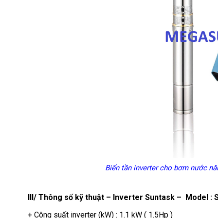
Biến tần inverter cho bơm nước nă
III/
Thông số kỹ thuật – Inverter Suntask –
Model : 
+ Công suất inverter (kW) : 1.1 kW ( 1.5Hp )