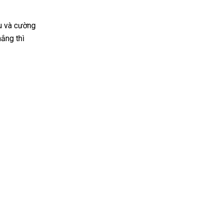
u và cường
ắng thì