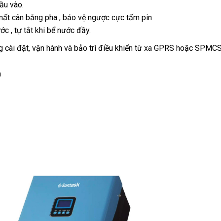
ầu vào.
 mất cân bằng pha , bảo vệ ngược cực tấm pin
c , tự tắt khi bể nước đầy.
àng cài đặt, vận hành và bảo trì điều khiển từ xa GPRS hoặc SPMC
m