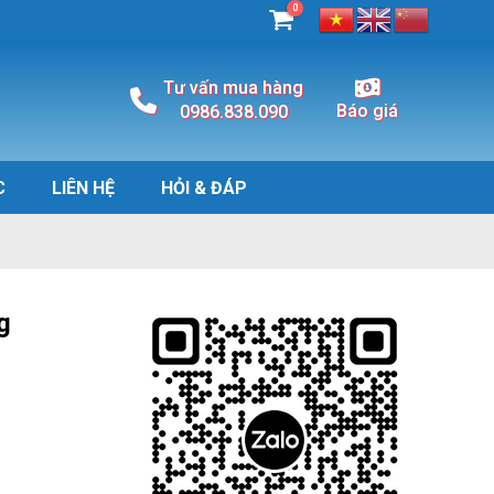
0
Tư vấn mua hàng
Báo giá
0986.838.090
C
LIÊN HỆ
HỎI & ĐÁP
g