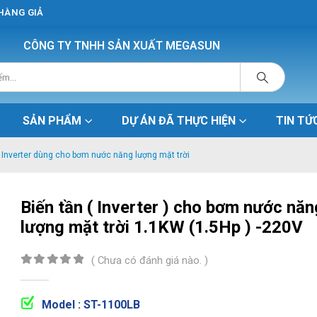
 HÀNG GIẢ
CÔNG TY TNHH SẢN XUẤT MEGASUN
SẢN PHẨM
DỰ ÁN ĐÃ THỰC HIỆN
TIN TỨ
 Inverter dùng cho bơm nước năng lượng mặt trời
Biến tần ( Inverter ) cho bơm nước năn
lượng mặt trời 1.1KW (1.5Hp ) -220V
( Chưa có đánh giá nào. )
0
out of 5
Model : ST-1100LB