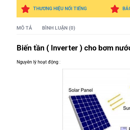
THƯƠNG HIỆU NỔI TIẾNG
BẢ
MÔ TẢ
BÌNH LUẬN (0)
Biến tần ( Inverter ) cho bơm nư
Nguyên lý hoạt động :