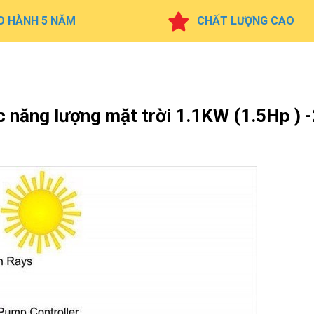
O HÀNH 5 NĂM
CHẤT LƯỢNG CAO
ớc năng lượng mặt trời 1.1KW (1.5Hp ) 