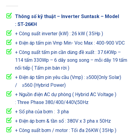
0
out of 5
Thông số kỹ thuật – Inverter Suntask – Model
: ST-26KH
+ Công suất inverter (kW) : 26 kW ( 35Hp )
+ Điện áp tấm pin Vmp Min- Voc Max : 400-900 VDC
+ Công suất tấm pin cần dùng đề xuất : 37.6KWp –
114 tấm 330Wp – 6 dãy song song – mỗi dãy 19 tấm
nối tiếp ( Tấm pin bán rời )
+ Điện áp tấm pin yêu cầu (Vmp) : ≥500(Only Solar)
/ ≥560 (Hybrid Power)
+ Nguồn điện AC dự phòng ( Hybrid AC Voltage )
: Three Phase 380/400/440V,50Hz
+ Số pha của bơm : 3 pha
+ Điện áp bơm & tần số : 380V x 3 pha x 50Hz
+ Công suất bơm / motor : Tối đa 26KW ( 35Hp )