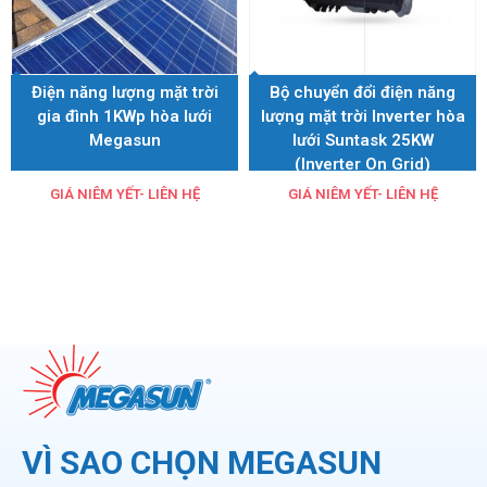
Điện năng lượng mặt trời
Bộ chuyển đổi điện năng
gia đình 1KWp hòa lưới
lượng mặt trời Inverter hòa
Megasun
lưới Suntask 25KW
(Inverter On Grid)
GIÁ NIÊM YẾT- LIÊN HỆ
GIÁ NIÊM YẾT- LIÊN HỆ
VÌ SAO CHỌN MEGASUN