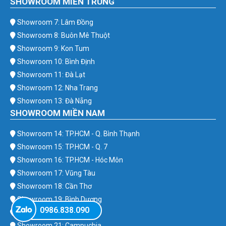
SHOWROOM MIỀN TRUNG
Showroom 7: Lâm Đồng
Showroom 8: Buôn Mê Thuột
Showroom 9: Kon Tum
Showroom 10: Bình Định
Showroom 11: Đà Lạt
Showroom 12: Nha Trang
Showroom 13: Đà Nẵng
SHOWROOM MIỀN NAM
Showroom 14: TP.HCM - Q. Bình Thạnh
Showroom 15: TP.HCM - Q. 7
Showroom 16: TP.HCM - Hóc Môn
Showroom 17: Vũng Tàu
Showroom 18: Cần Thơ
Showroom 19: Bình Dương
0986.838.090
Showroom 20: Bình Phước
Showroom 21: Campuchia