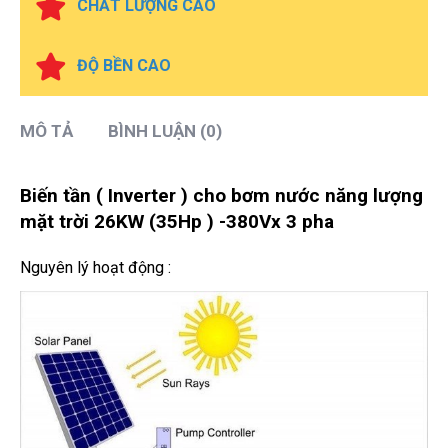
CHẤT LƯỢNG CAO
ĐỘ BỀN CAO
MÔ TẢ
BÌNH LUẬN (0)
Biến tần ( Inverter ) cho bơm nước năng lượng
mặt trời 26KW (35Hp ) -380Vx 3 pha
Nguyên lý hoạt động :