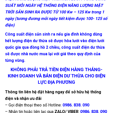
SUẤT MỖI NGÀY HỆ THỐNG ĐIỆN NĂNG LƯỢNG MẶT
TRỜI SẢN SINH RA ĐƯỢC TỪ 100 Kw – 125 Kw trong 1
ngày (tương đương mỗi ngày tiết kiệm được 100- 125 số
điện)
Công suất điện sản sinh ra nếu gia đình không dùng
hết lượng điện dư thừa sẽ được hòa lưới vào điện lưới
quốc gia qua đồng hồ 2 chiều, công suất điện dư thừa
sẽ được nhà nước mua lại với giá theo quy định của
từng vùng.
KHÔNG PHẢI TRẢ TIỀN ĐIỆN HÀNG THÁNG-
KINH DOANH VÀ BÁN ĐIỆN DƯ THỪA CHO ĐIỆN
LỰC ĐỊA PHƯƠNG
Thông tin liên hệ đặt hàng ngay để sở hữu hệ thống
điện và nhận ưu đãi
– Gọi điện thoại theo số Hotline:
0986. 838. 090
– Nhắn tin hoặc liên lạc qua
ZALO/ VIBER
:
0986. 838. 090