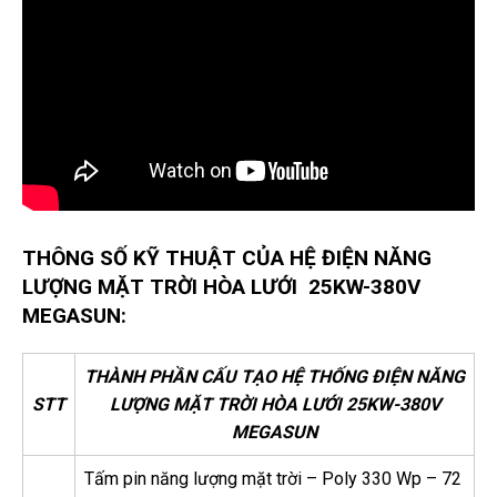
THÔNG SỐ KỸ THUẬT CỦA HỆ ĐIỆN NĂNG
LƯỢNG MẶT TRỜI HÒA LƯỚI 25KW-380V
MEGASUN:
THÀNH PHẦN CẤU TẠO HỆ THỐNG ĐIỆN NĂNG
STT
LƯỢNG MẶT TRỜI HÒA LƯỚI 25KW-380V
MEGASUN
Tấm pin năng lượng mặt trời – Poly 330 Wp – 72