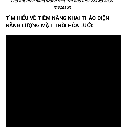
Lắp đặt điện năng lượng mặt trời hòa lưới 25kwp-380V
megasun
TÌM HIỂU VỀ TIỀM NĂNG KHAI THÁC ĐIỆN
NĂNG LƯỢNG MẶT TRỜI HÒA LƯỚI: