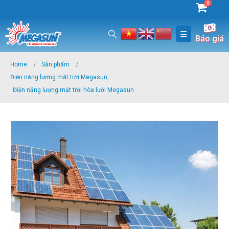
0
Báo giá
Home
Sản phẩm
Điện năng lượng mặt trời Megasun
,
Điện năng lượng mặt trời hòa lưới Megasun