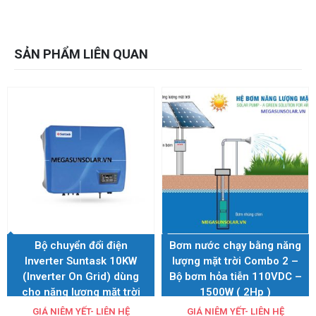
SẢN PHẨM LIÊN QUAN
Bộ chuyển đổi điện
Bơm nước chạy bằng năng
Inverter Suntask 10KW
lượng mặt trời Combo 2 –
(Inverter On Grid) dùng
Bộ bơm hỏa tiễn 110VDC –
cho năng lượng mặt trời
1500W ( 2Hp )
GIÁ NIÊM YẾT- LIÊN HỆ
GIÁ NIÊM YẾT- LIÊN HỆ