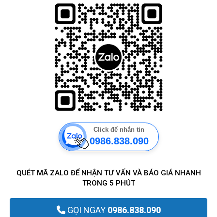
Click để nhắn tin
0986.838.090
QUÉT MÃ ZALO ĐỂ NHẬN TƯ VẤN VÀ BÁO GIÁ NHANH
TRONG 5 PHÚT
GỌI NGAY
0986.838.090