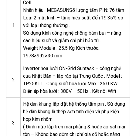
Cell
Nhãn hiệu : MEGASUNSố lượng tấm PIN: 76 tấm
Loại 2 mặt kính – tăng hiệu suất đến 19.35% so
1
với loại thông thường .
Sử dụng kính công nghệ chống bám bụi – nâng
cao hiệu suất và giảm chi phí bảo trì .
Weight Module : 25.5 Kg Kích thước:
1978×992×30 mm
Inverter hòa lưới ON-Grid Suntask – công nghệ
của Nhật Bản – lắp ráp tại Trung Quốc . Model :
2
TP25KTL . Công suất hòa lưới Max : 25.0 KW
Điện áp hòa lưới : 380V – 50Hz . Kết nối Wifi
Hệ dàn khung lắp đặt hệ thống tấm pin . Sử dụng
hệ dàn khung là thép sơn tĩnh điện và phụ kiện
hợp kim nhôm .
3
( Định mức lắp trên mái phẳng & hoặc áp sát mái
tôn – Không bao gồm chi phí gia cố hoặc nâng