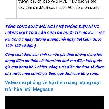
truyền ,cầu chì bảo vệ & MCB – DC bảo vệ các
dãy tấm pin ,MCB cấp nguồn AC cấp cho inverter
.
TỔNG CÔNG SUẤT MỖI NGÀY HỆ THỐNG ĐIỆN NĂNG
LƯỢNG MẶT TRỜI SẢN SINH RA ĐƯỢC TỪ 100 Kw – 125
Kw trong 1 ngày (tương đương mỗi ngày tiết kiệm được
100- 125 số điện)
Công suất điện sản sinh ra nếu gia đình không dùng hết
lượng điện dư thừa sẽ được hòa lưới vào điện lưới quốc
gia qua đồng hồ 2 chiều, công suất điện dư thừa sẽ được
nhà nước mua lại với giá theo quy định của từng vùng.
Video mô phỏng về hệ điện năng lượng mặt
trời hòa lưới Megasun: