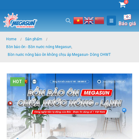
0
Báo giá
Home
Sản phẩm
Bồn bảo ôn - Bồn nước nóng Megasun
,
Bồn nước nóng bảo ôn không chịu áp Megasun- Dòng OHWT
HOT