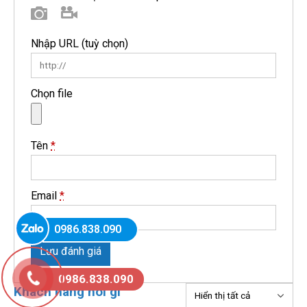
Hình ảnh
Video
Nhập URL
(tuỳ chọn)
Chọn file
Tên
*
Email
*
0986.838.090
Lưu đánh giá
0986.838.090
Khách hàng nói gì