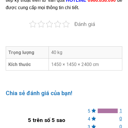
tiếp kỹ thuật viên tư vấn qua
HOTLINE
0986.838.090
để
được cung cấp mọi thông tin chi tiết.
Đánh giá
Trọng lượng
40 kg
Kích thước
1450 × 1450 × 2400 cm
Chia sẻ đánh giá của bạn!
1
5
0
4
5 trên số 5 sao
0
3