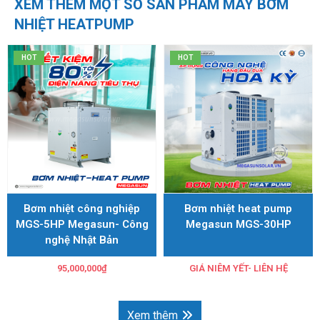
XEM THÊM MỘT SỐ SẢN PHẨM MÁY BƠM
NHIỆT HEATPUMP
HOT
HOT
Bơm nhiệt công nghiệp
Bơm nhiệt heat pump
MGS-5HP Megasun- Công
Megasun MGS-30HP
nghệ Nhật Bản
95,000,000
₫
GIÁ NIÊM YẾT- LIÊN HỆ
Xem thêm