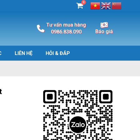
0
Tư vấn mua hàng
Báo giá
0986.838.090
C
LIÊN HỆ
HỎI & ĐÁP
t