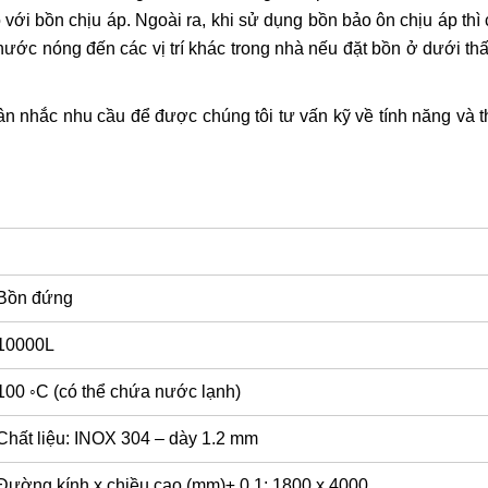
ới bồn chịu áp. Ngoài ra, khi sử dụng bồn bảo ôn chịu áp thì 
ước nóng đến các vị trí khác trong nhà nếu đặt bồn ở dưới th
n nhắc nhu cầu để được chúng tôi tư vấn kỹ về tính năng và 
Bồn đứng
10000L
100 ◦C (có thể chứa nước lạnh)
Chất liệu: INOX 304 – dày 1.2 mm
Đường kính x chiều cao (mm)± 0,1: 1800 x 4000