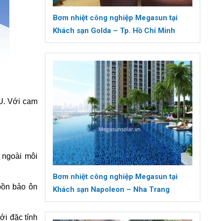
Bơm nhiệt công nghiệp Megasun tại
Khách sạn Golda – Tp. Hồ Chí Minh
U. Với cam
 ngoài môi
Bơm nhiệt công nghiệp Megasun tại
bồn bảo ôn
Khách sạn Napoleon – Nha Trang
ới đặc tính