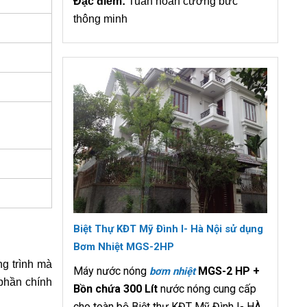
Đặc điểm:
Tuần hoàn cưỡng bức
thông minh
Biệt Thự KĐT Mỹ Đình I- Hà Nội sử dụng
Bơm Nhiệt MGS-2HP
g trình mà
Máy nước nóng
MGS-2 HP +
bơm nhiệt
phần chính
Bồn chứa 300 Lít
nước nóng cung cấp
cho toàn bộ Biệt thự KĐT Mỹ Đình I- HÀ