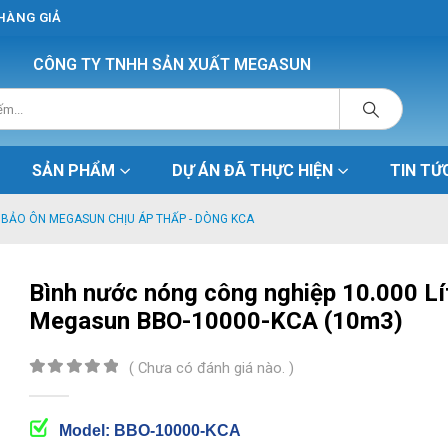
 HÀNG GIẢ
CÔNG TY TNHH SẢN XUẤT MEGASUN
SẢN PHẨM
DỰ ÁN ĐÃ THỰC HIỆN
TIN TỨ
 BẢO ÔN MEGASUN CHỊU ÁP THẤP - DÒNG KCA
Bình nước nóng công nghiệp 10.000 Lí
Megasun BBO-10000-KCA (10m3)
( Chưa có đánh giá nào. )
0
out of 5
Model: BBO-10000-KCA