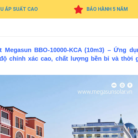
ỊU ÁP SUẤT CAO
BẢO HÀNH 5 NĂM
ít Megasun BBO-10000-KCA (10m3) – Ứng dụ
ộ chính xác cao, chất lượng bền bỉ và thời 