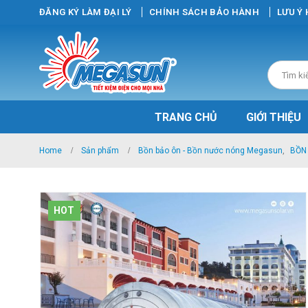
ĐĂNG KÝ LÀM ĐẠI LÝ
CHÍNH SÁCH BẢO HÀNH
LƯU Ý
TRANG CHỦ
GIỚI THIỆU
Home
Sản phẩm
Bồn bảo ôn - Bồn nước nóng Megasun
,
BỒN
HOT