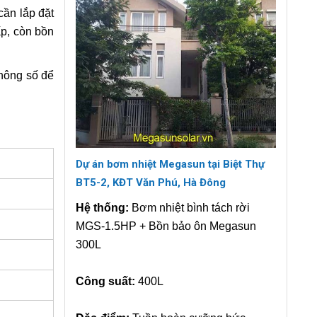
cần lắp đặt
ấp, còn bồn
thông số để
Dự án bơm nhiệt Megasun tại Biệt Thự
BT5-2, KĐT Văn Phú, Hà Đông
Hệ thống:
Bơm nhiệt bình tách rời
MGS-1.5HP + Bồn bảo ôn Megasun
300L
Công suất:
400L