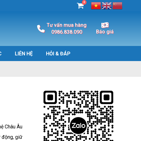
0
Tư vấn mua hàng
Báo giá
0986.838.090
C
LIÊN HỆ
HỎI & ĐÁP
hệ Châu Âu
 động, giữ