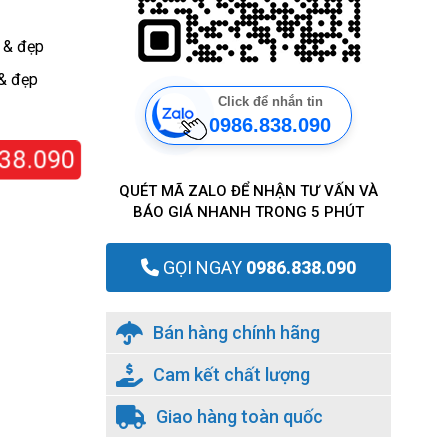
 & đẹp
 & đẹp
Click để nhắn tin
0986.838.090
38.090
QUÉT MÃ ZALO ĐỂ NHẬN TƯ VẤN VÀ
BÁO GIÁ NHANH TRONG 5 PHÚT
GỌI NGAY
0986.838.090
Bán hàng chính hãng
Cam kết chất lượng
Giao hàng toàn quốc