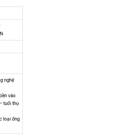
N
-N
ng nghệ
 bền vào
– tuổi thọ
c loại ống