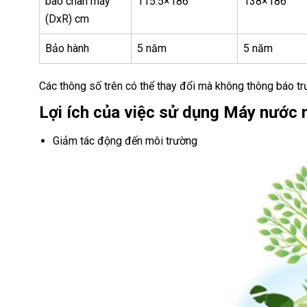
bao chân máy
115.5×186
138×186
(DxR) cm
Bảo hành
5 năm
5 năm
Các thông số trên có thể thay đổi mà không thông báo tr
Lợi ích của việc sử dụng Máy nước 
Giảm tác động đến môi trường