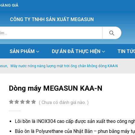
 HÀNG GIẢ
CÔNG TY TNHH SẢN XUẤT MEGASUN
SẢN PHẨM
DỰ ÁN ĐÃ THỰC HIỆN
TIN TỨ
asun
,
Máy nước nóng năng lượng mặt trời ống chân không dòng KAA-N
Dòng máy MEGASUN KAA-N
( Chưa có đánh giá nào. )
0
out of 5
Lõi bồn là INOX304 cao cấp được sản xuất theo công ng
Bảo ôn là Polyurethane của Nhật Bản – phun bằng máy tự