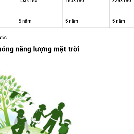
153×186
183×186
228×186
5 năm
5 năm
5 năm
ước.
nóng năng lượng mặt trời