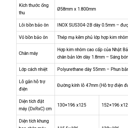
Kích thước ống
Ø58mm x 1.800mm
thu
Lõi bồn bảo ôn
INOX SUS304-2B dày 0.5mm – được
Vỏ bồn bảo ôn
Thép mạ kẽm phủ lớp hợp kim nhôm
Hợp kim nhôm cao cấp của Nhật Bản 
Chân máy
chân bản lớn dày 1.8mm – Sáng bóng
Lớp cách nhiệt
Polyurethane dày 55mm – Phun bằng
Lỗ gắn hỗ trợ
Đường kính lỗ 47mm (Hỗ trợ điện đ
điện
Diện tích đặt
130×196 x125
152×196 x1
máy (DxRxC) cm
Diện tích khung