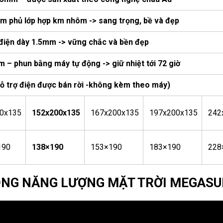
 phủ lớp hợp km nhôm -> sang trọng, bề và đẹp
điện dày 1.5mm -> vững chắc và bền đẹp
– phun bằng máy tự động -> giữ nhiệt tới 72 giờ
 trợ điện được bán rời -không kèm theo máy)
0x135
152x200x135
167x200x135
197x200x135
242
190
138×190
153×190
183×190
228
NÓNG NĂNG LƯỢNG MẶT TRỜI MEGAS