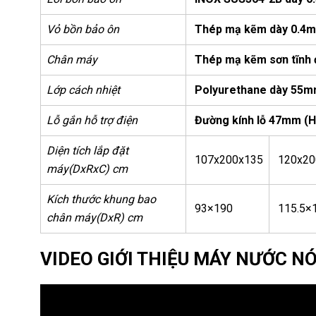
Vỏ bồn bảo ôn
Thép mạ kẽm dày 0.4mm
Chân máy
Thép mạ kẽm sơn tĩnh 
Lớp cách nhiệt
Polyurethane dày 55mm 
Lỗ gắn hỗ trợ điện
Đường kính lỗ 47mm (Hỗ
Diện tích lắp đặt
107x200x135
120x20
máy
(DxRxC) cm
Kích thước khung bao
93×190
115.5×
chân máy
(DxR) cm
VIDEO GIỚI THIỆU MÁY NƯỚC 