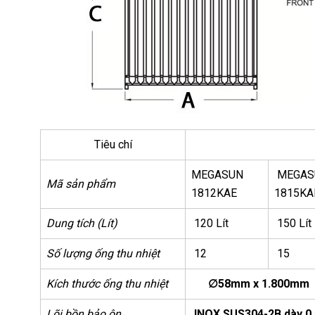
Tiêu chí
MEGASUN
MEGAS
Mã sản phẩm
1812KAE
1815KA
Dung tích (Lít)
120 Lít
150 Lít
Số lượng ống thu nhiệt
12
15
Kích thước ống thu nhiệt
∅58mm x 1.800mm
Lõi bồn bảo ôn
INOX SUS304-2B dày 0.