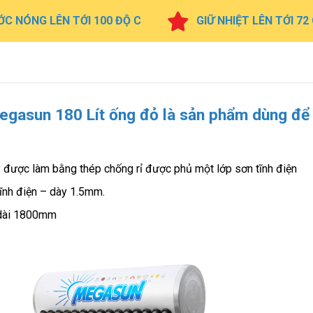
C NÓNG LÊN TỚI 100 ĐỘ C
GIỮ NHIỆT LÊN TỚI 72
egasun 180 Lít ống đỏ là sản phẩm dùng để
ược làm bằng thép chống rỉ được phủ một lớp sơn tĩnh điện
tĩnh điện – dày 1.5mm.
 dài 1800mm