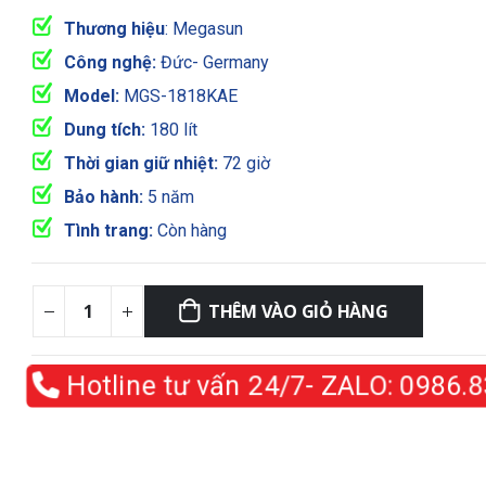
gốc
hiện
là:
tại
Thương hiệu
: Megasun
9,800,000₫.
là:
Công nghệ:
Đức- Germany
8,800,000₫.
Model:
MGS-1818KAE
Dung tích:
180 lít
Thời gian giữ nhiệt:
72 giờ
Bảo hành:
5 năm
Tình trang:
Còn hàng
THÊM VÀO GIỎ HÀNG
Hotline tư vấn 24/7- ZALO:
0986.83