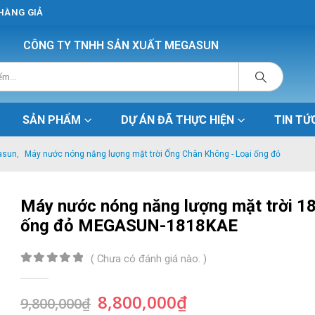
 HÀNG GIẢ
CÔNG TY TNHH SẢN XUẤT MEGASUN
SẢN PHẨM
DỰ ÁN ĐÃ THỰC HIỆN
TIN TỨ
asun
,
Máy nước nóng năng lượng mặt trời Ống Chân Không - Loại ống đỏ
Máy nước nóng năng lượng mặt trời 18
ống đỏ MEGASUN-1818KAE
( Chưa có đánh giá nào. )
0
out of 5
Giá
Giá
8,800,000
₫
9,800,000
₫