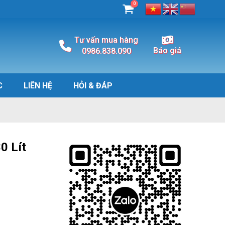
0
Tư vấn mua hàng
Báo giá
0986.838.090
C
LIÊN HỆ
HỎI & ĐÁP
0 Lít