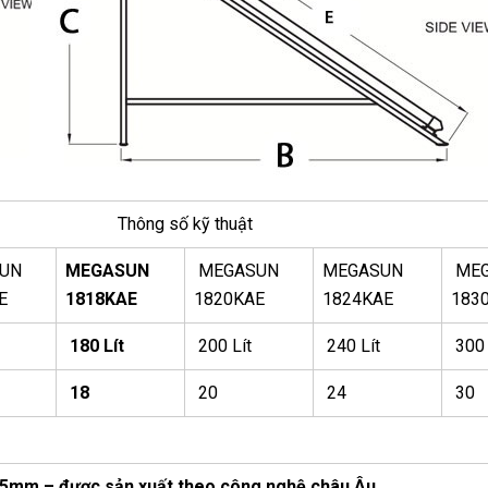
Thông số kỹ thuật
UN
MEGASUN
MEGASUN
MEGASUN
MEG
E
1818KAE
1820KAE
1824KAE
183
180 Lít
200 Lít
240 Lít
300 
18
20
24
30
5mm – được sản xuất theo công nghệ châu Âu