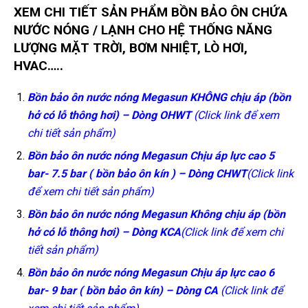
XEM CHI TIẾT SẢN PHẨM BỒN BẢO ÔN
CHỨA
NƯỚC NÓNG / LẠNH CHO HỆ THỐNG NĂNG
LƯỢNG MẶT TRỜI, BƠM NHIỆT, LÒ HƠI,
HVAC…..
Bồn bảo ôn nước nóng Megasun KHÔNG chịu áp (bồn
hở có lỗ thông hơi) – Dòng OHWT
(Click link để xem
chi tiết sản phẩm)
Bồn bảo ôn nước nóng Megasun Chịu áp lực cao
5
bar- 7.5 bar
( bồn bảo ôn kín ) – Dòng CHWT
(Click link
để xem chi tiết sản phẩm)
Bồn bảo ôn nước nóng Megasun Không chịu áp (bồn
hở có lỗ thông hơi) – Dòng KCA
(Click link để xem chi
tiết sản phẩm)
Bồn bảo ôn nước nóng Megasun Chịu áp lực cao 6
bar- 9 bar ( bồn bảo ôn kín) – Dòng CA
(Click link để