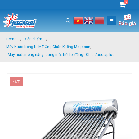
0
Báo giá
Home
Sản phẩm
Máy Nước Nóng NLMT Ống Chân Không Megasun
,
Máy nước nóng năng lượng mặt trời lõi đồng - Chịu được áp lực
-4%