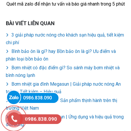
Quét mã zalo để nhận tư vấn và báo giá nhanh trong 5 phút
BÀI VIẾT LIÊN QUAN
3 giải pháp nước nóng cho khách sạn hiệu quả, tiết kiệm
chi phí
Bình bảo ôn là gì? hay Bồn bảo ôn là gì? Ưu điểm và
phân loại bồn bảo ôn
Bơm nhiệt có đặc điểm gì? So sánh máy bơm nhiệt và
bình nóng lạnh
Bơm nhiệt gia đình Megasun | Giải pháp nước nóng An
toàn – Tiết kiệm – Hiệu quả
0986.838.090
Bơm nhiệt Heat pump – Sản phẩm thịnh hành trên thị
trường Việt Nam
Bồn bảo ôn Inox Megasun | Ứng dụng và hiệu quả trong
0986.838.090
đời sống