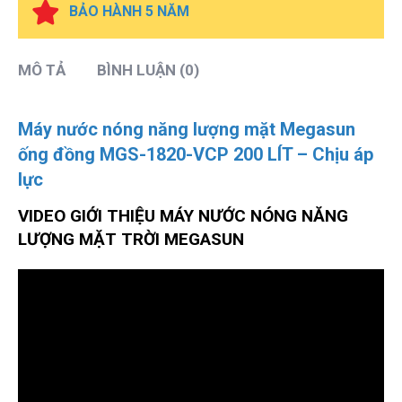
BẢO HÀNH 5 NĂM
MÔ TẢ
BÌNH LUẬN (0)
Máy nước nóng năng lượng mặt Megasun
ống đồng MGS-1820-VCP 200 LÍT – Chịu áp
lực
VIDEO GIỚI THIỆU MÁY NƯỚC NÓNG NĂNG
LƯỢNG MẶT TRỜI MEGASUN