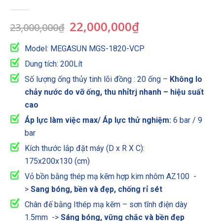
0
out of 5
Giá
Giá
22,000,000
₫
23,000,000
₫
gốc
hiện
là:
tại
Model: MEGASUN MGS-1820-VCP
23,000,000₫.
là:
Dung tích: 200Lít
22,000,000₫.
Số lượng ống thủy tinh lõi đồng : 20 ống –
Không lo
chảy nước do vỡ ống, thu nhỉtrj nhanh – hiệu suất
cao
Áp lực làm việc max/ Áp lực thử nghiệm:
6 bar / 9
bar
Kích thước lắp đặt máy (D x R X C):
175x200x130 (cm)
Vỏ bồn bằng thép mạ kẽm hợp kim nhôm AZ100 -
>
Sang bóng, bền và đẹp, chống rỉ sét
Chân đế bằng Ithép mạ kẽm – sơn tĩnh điện dày
1.5mm ->
Sáng bóng, vững chắc và bền đẹp