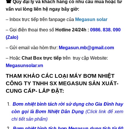
☎
Qúy đại lý và khách hàng có nhu cầu mua hoặc tư
vấn vui lòng liên hệ ngay bây giờ:
– Inbox trực tiếp trên fanpage của
Megasun solar
– Gọi điện thoại theo số
Hotline 24/24h :
0986. 838. 090
(Zalo)
– Gửi email vào hòm thư:
Megasun.mb@gmail.com
– Hoặc
Chat Box trực tiếp
trên truy cập Website:
Megasunsolar.vn
THAM KHẢO CÁC LOẠI MÁY BƠM NHIỆT
CÔNG TY TNHH SX MEGASUN SẢN XUẤT-
CUNG CẤP- LẮP ĐẶT:
Bơm nhiệt bình tách rời sử dụng cho Gia Đình hay
còn gọi là Bơm Nhiệt Dân Dụng
(Click link để xem
chi tiết sản phẩm)
Bơm nhiệt bình tích hợp Megasun dung tích từ 60