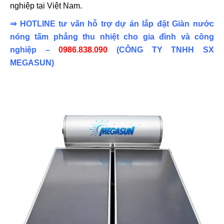
nghiệp tại Việt Nam.
⇒ HOTLINE tư vấn hỗ trợ dự án lắp đặt Giàn nước
nóng tấm phẳng thu nhiệt cho gia đình và công
nghiệp –
0986.838.090
(CÔNG TY TNHH SX
MEGASUN)