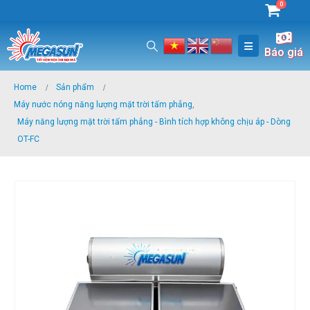
0
Báo giá
Home
Sản phẩm
Máy nước nóng năng lượng mặt trời tấm phẳng
,
Máy năng lượng mặt trời tấm phẳng - Bình tích hợp không chịu áp - Dòng
OT-FC