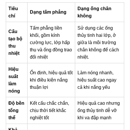
Tiêu
Dạng ống chân
Dạng tấm phẳng
chí
không
Tấm phẳng liền
Sử dụng các ống
Cấu
khối, gồm kính
thủy tinh hai lớp, ở
tạo bộ
cường lực, lớp hấp
giữa là môi trường
thu
thụ và ống đồng trao
chân không để cách
nhiệt
đổi nhiệt
nhiệt.
Hiệu
Ổn định, hiệu quả tốt
Làm nóng nhanh,
suất
khi điều kiện nắng
hiệu suất cao ngay
làm
thuận lợi
cả khi nắng yếu
nóng
Độ bền
Kết cấu chắc chắn,
Hiệu quả cao nhưng
tổng
chịu thời tiết khắc
ống thủy tinh dễ vỡ
thể
nghiệt tốt
khi va đập mạnh
Khả