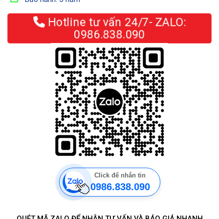
Hotline tư vấn 24/7- ZALO:
0986.838.090
Click để nhắn tin
0986.838.090
QUÉT MÃ ZALO ĐỂ NHẬN TƯ VẤN VÀ BÁO GIÁ NHANH