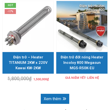
HOT
-17%
Điện trở – Heater
Điện trở đốt nóng Heater
TITANIUM 2KW x 220V
Incoloy 800 Megasun
Kawai KW-2KW
MGS-R50K-EU
1,800,000
₫
Giá
Giá
GIÁ NIÊM YẾT- LIÊN HỆ
1,500,000
₫
gốc
hiện
là:
tại
1,800,000₫.
là:
1,500,000₫.
Xem thêm