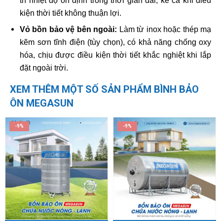
trì nhiệt độ ổn định trong thời gian dài, kể cả khi điều
kiện thời tiết không thuận lợi.
Vỏ bồn bảo vệ bên ngoài:
Làm từ inox hoặc thép mạ
kẽm sơn tĩnh điện (tùy chọn), có khả năng chống oxy
hóa, chịu được điều kiện thời tiết khắc nghiệt khi lắp
đặt ngoài trời.
XEM THÊM MỘT SỐ SẢN PHẨM BÌNH BẢO
ÔN MEGASUN
-9%
-9%