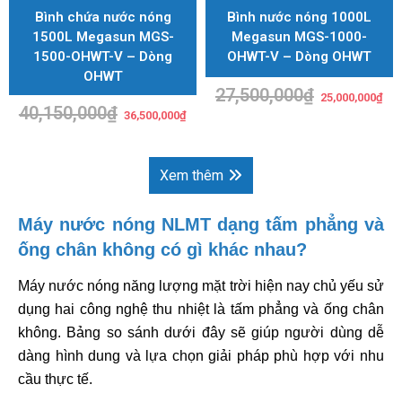
Bình chứa nước nóng
Bình nước nóng 1000L
1500L Megasun MGS-
Megasun MGS-1000-
1500-OHWT-V – Dòng
OHWT-V – Dòng OHWT
OHWT
27,500,000
₫
Giá
Giá
25,000,000
₫
gốc
hiệ
40,150,000
₫
Giá
Giá
là:
tại
36,500,000
₫
gốc
hiện
27,500,000₫.
là:
là:
tại
25,
40,150,000₫.
là:
36,500,000₫.
Xem thêm
Máy nước nóng NLMT dạng tấm phẳng và
ống chân không có gì khác nhau?
Máy nước nóng năng lượng mặt trời hiện nay chủ yếu sử
dụng hai công nghệ thu nhiệt là tấm phẳng và ống chân
không. Bảng so sánh dưới đây sẽ giúp người dùng dễ
dàng hình dung và lựa chọn giải pháp phù hợp với nhu
cầu thực tế.