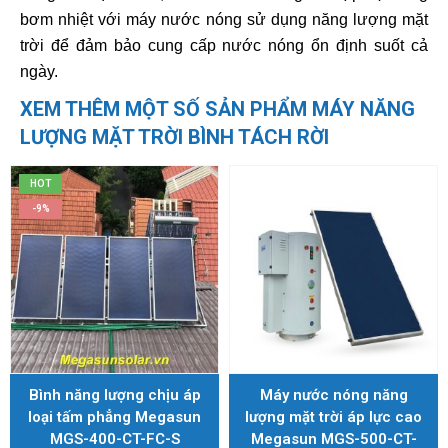
bơm nhiệt với máy nước nóng sử dụng năng lượng mặt
trời để đảm bảo cung cấp nước nóng ổn định suốt cả
ngày.
XEM THÊM MỘT SỐ SẢN PHẨM MÁY NĂNG
LƯỢNG MẶT TRỜI BÌNH TÁCH RỜI
HOT
-9%
Bình năng lượng chịu áp
Máy nước nóng năng
loại tấm phẳng Megasun
lượng mặt trời áp lực cao
MGS-400-CT-FC-S
Megasun MGS-500-CT-