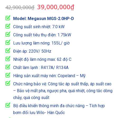
Giá
Giá
39,000,000
₫
42,900,000
₫
gốc
hiện
là:
tại
Model: Megasun MGS-2.0HP-D
42,900,000₫.
là:
Công suất sinh nhiệt: 7.0 kW
39,000,000₫.
Công suất tiêu thụ điện: 1.75kW
Lưu lượng làm nóng: 155L/ giờ
Điện áp: 220V/ 50Hz
Nhiệt độ làm nóng max: 62 độ C
Chất làm lạnh : R417A/ R134A
Hãng sản xuất máy nén: Copeland – Mỹ
Chức năng bảo vệ: Công tắc áp suất thấp, áp suất cao
– Bảo vệ mất pha, ngược pha, quá nhiệt, công tắc dòng
chảy, quá công suất
Bộ điều khiển thông minh đa chức năng – Tích hợp
bơm đối lưu Wilo- Hàn Quốc