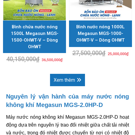
Bình chứa nước nóng
Bình nước nóng 1000L
1500L Megasun MGS-
Megasun MGS-1000-
1500-OHWT-V – Dòng
OHWT-V – Dòng OHWT
OHWT
27,500,000
₫
Giá
Giá
25,000,000
₫
gốc
hiệ
40,150,000
₫
Giá
Giá
là:
tại
36,500,000
₫
gốc
hiện
27,500,000₫.
là:
là:
tại
25,
40,150,000₫.
là:
36,500,000₫.
Xem thêm
Nguyên lý vận hành của máy nước nóng
không khí Megasun MGS-2.0HP-D
Máy nước nóng không khí Megasun MGS-2.0HP-D hoạt
động dựa trên nguyên lý trao đổi nhiệt giữa chất tải nhiệt
và nước, trong đó nhiệt được chuyển từ nơi có nhiệt độ