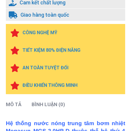
Cam kết chất lượng
Giao hàng toàn quốc
CÔNG NGHỆ MỸ
TIẾT KIỆM 80% ĐIỆN NĂNG
AN TOÀN TUYỆT ĐỐI
ĐIỀU KHIỂN THÔNG MINH
MÔ TẢ
BÌNH LUẬN (0)
Hệ thống nước nóng trung tâm bơm nhiệt
Megasun MGS-2.0HP-D thuộc thế hệ thứ 4