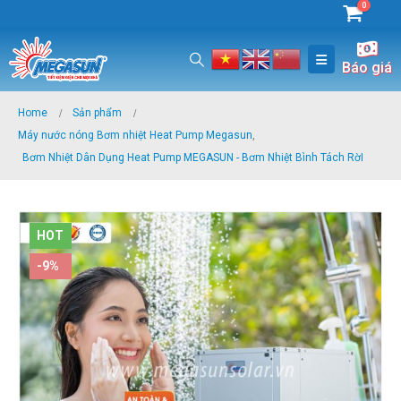
0
Báo giá
Home
Sản phẩm
Máy nước nóng Bơm nhiệt Heat Pump Megasun
,
Bơm Nhiệt Dân Dụng Heat Pump MEGASUN - Bơm Nhiệt Bình Tách RờI
HOT
-9%