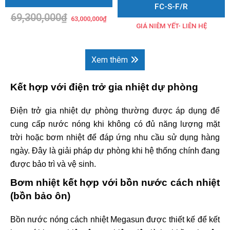
FC-S-F/R
69,300,000
₫
Giá
Giá
63,000,000
₫
gốc
hiện
GIÁ NIÊM YẾT- LIÊN HỆ
là:
tại
69,300,000₫.
là:
63,000,000₫.
Xem thêm
Kết hợp với điện trở gia nhiệt dự phòng
Điện trở gia nhiệt dự phòng thường được áp dụng để
cung cấp nước nóng khi không có đủ năng lượng mặt
trời hoặc bơm nhiệt để đáp ứng nhu cầu sử dụng hàng
ngày. Đây là giải pháp dự phòng khi hệ thống chính đang
được bảo trì và vệ sinh.
Bơm nhiệt kết hợp với bồn nước cách nhiệt
(bồn bảo ôn)
Bồn nước nóng cách nhiệt Megasun được thiết kế để kết