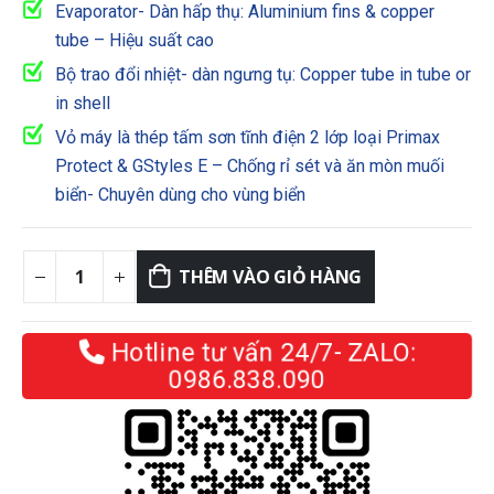
Evaporator- Dàn hấp thụ: Aluminium fins & copper
tube – Hiệu suất cao
Bộ trao đổi nhiệt- dàn ngưng tụ: Copper tube in tube or
in shell
Vỏ máy là thép tấm sơn tĩnh điện 2 lớp loại Primax
Protect & GStyles E – Chống rỉ sét và ăn mòn muối
biển- Chuyên dùng cho vùng biển
THÊM VÀO GIỎ HÀNG
Hotline tư vấn 24/7- ZALO:
0986.838.090