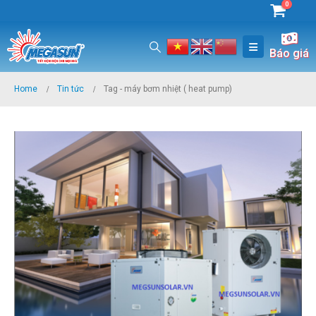
0
Báo giá
Home
Tin tức
Tag -
máy bơm nhiệt ( heat pump)