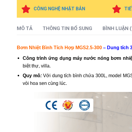
CÔNG NGHỆ NHẬT BẢN
TIẾ
MÔ TẢ
THÔNG TIN BỔ SUNG
BÌNH LUẬN (
Bơm Nhiệt Bình Tích Hợp MGS2.5-300
– Dung tích 
Công trình ứng dụng máy nước nóng bơm nhiệ
biệt thự, villa.
Quy mô
:
Với dung tích bình chứa 300L, model MG
vòi hoa sen cùng lúc.