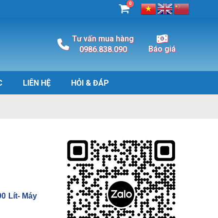
0
Tư vấn mua hàng
Báo giá
0986.838.090
C
LIÊN HỆ
HỎI & ĐÁP
0 Lít- Máy