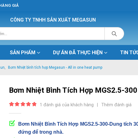
 HÀNG GIẢ
CÔNG TY TNHH SẢN XUẤT MEGASUN
SẢN PHẨM
DỰ ÁN ĐÃ THỰC HIỆN
TIN TỨ
sun
,
Bơm Nhiệt bình tích hợp Megasun - All in one heat pump
Bơm Nhiệt Bình Tích Hợp MGS2.5-300
1
đánh giá của khách hàng
|
Thêm đánh giá
5.00
out of 5
Bơm Nhiệt Bình Tích Hợp MGS2.5-300-Dung tích 30
đứng để trong nhà.