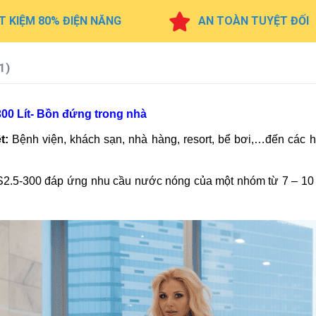
T KIỆM 80% ĐIỆN NĂNG
AN TOÀN TUYỆT ĐỐI
1)
300 Lít- Bồn đứng trong nhà
t:
Bệnh viện, khách sạn, nhà hàng, resort, bể bơi,…đến các h
S2.5-300 đáp ứng nhu cầu nước nóng của một nhóm từ 7 – 10