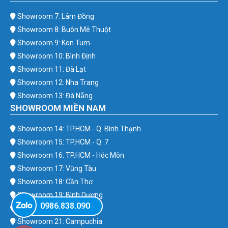
Showroom 7: Lâm Đồng
Showroom 8: Buôn Mê Thuột
Showroom 9: Kon Tum
Showroom 10: Bình Định
Showroom 11: Đà Lạt
Showroom 12: Nha Trang
Showroom 13: Đà Nẵng
SHOWROOM MIỀN NAM
Showroom 14: TP.HCM - Q. Bình Thạnh
Showroom 15: TP.HCM - Q. 7
Showroom 16: TP.HCM - Hóc Môn
Showroom 17: Vũng Tàu
Showroom 18: Cần Thơ
Showroom 19: Bình Dương
0986.838.090
Showroom 20: Bình Phước
Showroom 21: Campuchia