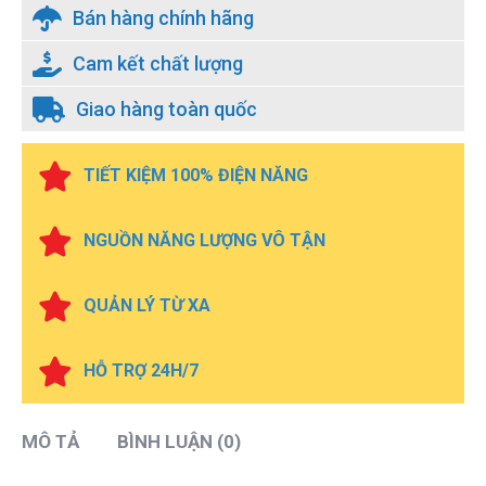
Bán hàng chính hãng
Cam kết chất lượng
Giao hàng toàn quốc
TIẾT KIỆM 100% ĐIỆN NĂNG
NGUỒN NĂNG LƯỢNG VÔ TẬN
QUẢN LÝ TỪ XA
HỖ TRỢ 24H/7
MÔ TẢ
BÌNH LUẬN (0)