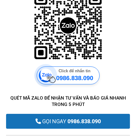
Click để nhắn tin
0986.838.090
QUÉT MÃ ZALO ĐỂ NHẬN TƯ VẤN VÀ BÁO GIÁ NHANH
TRONG 5 PHÚT
GỌI NGAY
0986.838.090