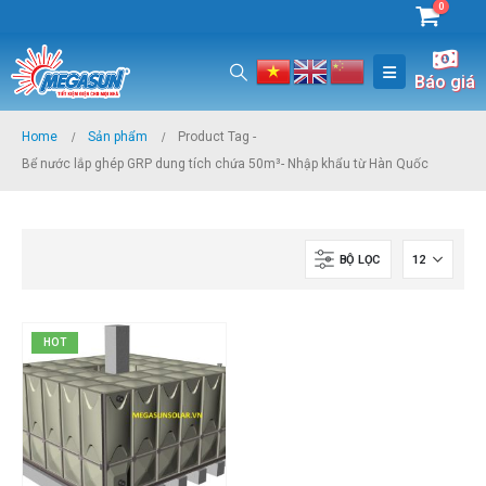
0
Báo giá
Home
Sản phẩm
Product Tag -
Bể nước lắp ghép GRP dung tích chứa 50m³- Nhập khẩu từ Hàn Quốc
BỘ LỌC
HOT