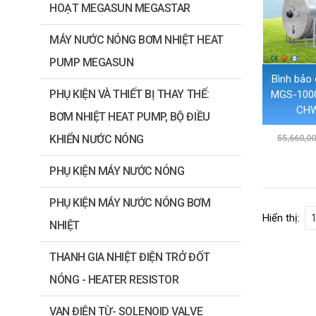
HOẠT MEGASUN MEGASTAR
MÁY NƯỚC NÓNG BƠM NHIỆT HEAT
PUMP MEGASUN
Bình bảo
PHỤ KIỆN VÀ THIẾT BỊ THAY THẾ:
MGS-100
CHW
BƠM NHIỆT HEAT PUMP, BỘ ĐIỀU
KHIỂN NƯỚC NÓNG
55,660,0
PHỤ KIỆN MÁY NƯỚC NÓNG
PHỤ KIỆN MÁY NƯỚC NÓNG BƠM
Hiển thị:
NHIỆT
THANH GIA NHIỆT ĐIỆN TRỞ ĐỐT
NÓNG - HEATER RESISTOR
VAN ĐIỆN TỪ- SOLENOID VALVE