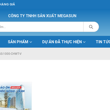
 HÀNG GIẢ
CÔNG TY TNHH SẢN XUẤT MEGASUN
SẢN PHẨM
DỰ ÁN ĐÃ THỰC HIỆN
TIN TỨ
GS-1000-CHWT-V