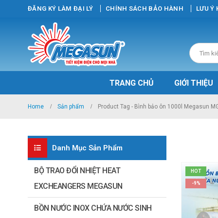
ĐĂNG KÝ LÀM ĐẠI LÝ
CHÍNH SÁCH BẢO HÀNH
LƯU Ý
TRANG CHỦ
GIỚI THIỆU
Home
Sản phẩm
Product Tag -
Bình bảo ôn 1000l Megasun M
Danh Mục Sản Phẩm
BỘ TRAO ĐỔI NHIỆT HEAT
HOT
-9%
EXCHEANGERS MEGASUN
BỒN NƯỚC INOX CHỨA NƯỚC SINH