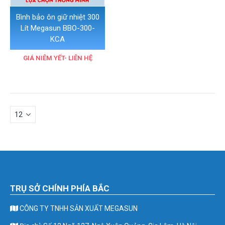
Bình bảo ôn giữ nhiệt 300
Lít Megasun BBO-300-
KCA
GIÁ NIÊM YẾT- LIÊN HỆ
TRỤ SỞ CHÍNH PHÍA BẮC
CÔNG TY TNHH SẢN XUẤT MEGASUN