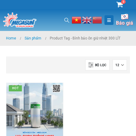
0
Báo giá
Home
Sản phẩm
Product Tag -
Bình bảo ôn giữ nhiệt 300 LÍT
BỘ LỌC
HOT