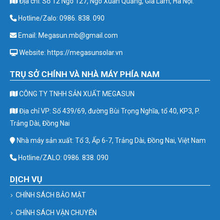
Địa chỉ: Số 12 Ngõ 127, Ngô Xuân Quảng, Gia Lâm, Hà Nội.
Hotline/Zalo: 0986. 838. 090
Email: Megasun.mb@gmail.com
Website: https://megasunsolar.vn
TRỤ SỞ CHÍNH VÀ NHÀ MÁY PHÍA NAM
CÔNG TY TNHH SẢN XUẤT MEGASUN
Địa chỉ VP: Số 439/69, đường Bùi Trọng Nghĩa, tổ 40, KP3, P.
Trảng Dài, Đồng Nai
Nhà máy sản xuất: Tổ 3, Ấp 6-7, Trảng Dài, Đồng Nai, Việt Nam
Hotline/ZALO: 0986. 838. 090
DỊCH VỤ
CHÍNH SÁCH BẢO MẬT
CHÍNH SÁCH VẬN CHUYỂN