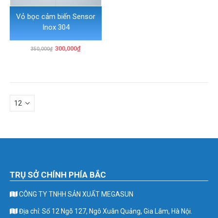
Vỏ bọc cảm biến Sensor
Inox 304
Giá
Giá
300,000
₫
350,000
₫
gốc
hiện
là:
tại
350,000₫.
là:
300,000₫.
TRỤ SỞ CHÍNH PHÍA BẮC
CÔNG TY TNHH SẢN XUẤT MEGASUN
Địa chỉ: Số 12 Ngõ 127, Ngô Xuân Quảng, Gia Lâm, Hà Nội.