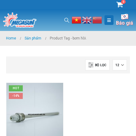
0
Báo giá
Home
Sản phẩm
Product Tag -
bơm hồi.
BỘ LỌC
HOT
-14%