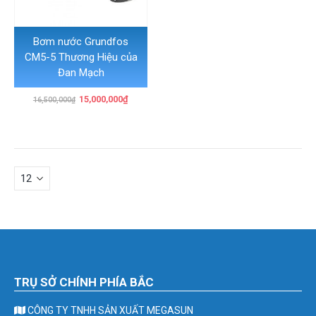
Bơm nước Grundfos
CM5-5 Thương Hiệu của
Đan Mạch
Giá
Giá
15,000,000
₫
16,500,000
₫
gốc
hiện
là:
tại
16,500,000₫.
là:
15,000,000₫.
TRỤ SỞ CHÍNH PHÍA BẮC
CÔNG TY TNHH SẢN XUẤT MEGASUN