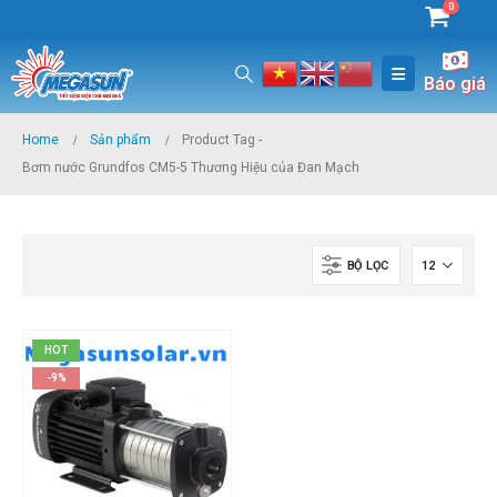
0
Báo giá
Home
Sản phẩm
Product Tag -
Bơm nước Grundfos CM5-5 Thương Hiệu của Đan Mạch
BỘ LỌC
HOT
-9%