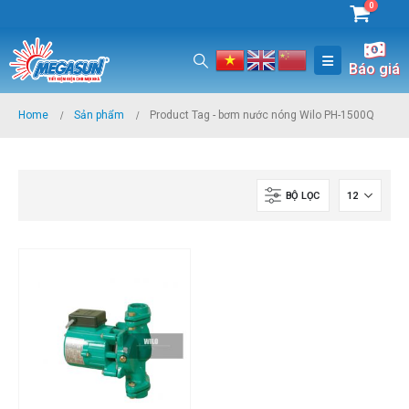
0
Báo giá
Home
Sản phẩm
Product Tag -
bơm nước nóng Wilo PH-1500Q
BỘ LỌC