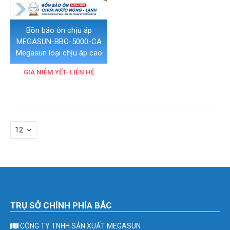
Bồn bảo ôn chịu áp
MEGASUN-BBO-5000-CA
Megasun loại chịu áp cao
GIÁ NIÊM YẾT- LIÊN HỆ
TRỤ SỞ CHÍNH PHÍA BẮC
CÔNG TY TNHH SẢN XUẤT MEGASUN