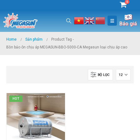
0
Báo giá
Home
Sản phẩm
Product Tag -
Bồn bảo ôn chịu áp MEGASUN-BBO-5000-CA Megasun loại chịu áp cao
BỘ LỌC
HOT