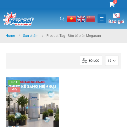
0
Báo giá
Home
Sản phẩm
Product Tag -
Bồn bảo ôn Megasun
BỘ LỌC
HOT
-9%