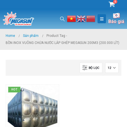
0
Báo giá
Home
Sản phẩm
Product Tag -
BỒN INOX VUÔNG CHỨA NƯỚC LẮP GHÉP MEGASUN 200M3 (200.000 LÍT)
BỘ LỌC
HOT