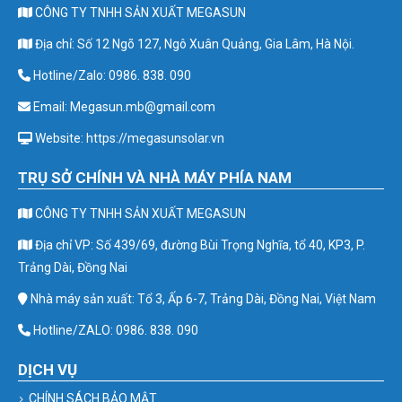
CÔNG TY TNHH SẢN XUẤT MEGASUN
Địa chỉ: Số 12 Ngõ 127, Ngô Xuân Quảng, Gia Lâm, Hà Nội.
Hotline/Zalo: 0986. 838. 090
Email: Megasun.mb@gmail.com
Website: https://megasunsolar.vn
TRỤ SỞ CHÍNH VÀ NHÀ MÁY PHÍA NAM
CÔNG TY TNHH SẢN XUẤT MEGASUN
Địa chỉ VP: Số 439/69, đường Bùi Trọng Nghĩa, tổ 40, KP3, P.
Trảng Dài, Đồng Nai
Nhà máy sản xuất: Tổ 3, Ấp 6-7, Trảng Dài, Đồng Nai, Việt Nam
Hotline/ZALO: 0986. 838. 090
DỊCH VỤ
CHÍNH SÁCH BẢO MẬT