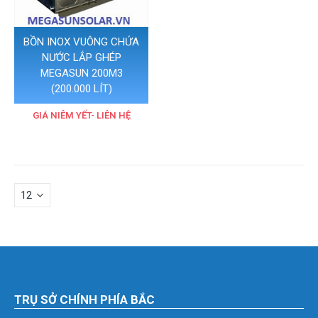
BỒN INOX VUÔNG CHỨA
NƯỚC LẮP GHÉP
MEGASUN 200M3
(200.000 LÍT)
GIÁ NIÊM YẾT- LIÊN HỆ
TRỤ SỞ CHÍNH PHÍA BẮC