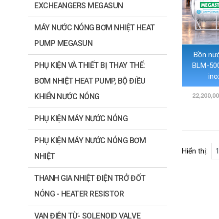
EXCHEANGERS MEGASUN
MÁY NƯỚC NÓNG BƠM NHIỆT HEAT
PUMP MEGASUN
Bồn nư
PHỤ KIỆN VÀ THIẾT BỊ THAY THẾ:
BLM-50
ino
BƠM NHIỆT HEAT PUMP, BỘ ĐIỀU
KHIỂN NƯỚC NÓNG
22,200,0
PHỤ KIỆN MÁY NƯỚC NÓNG
PHỤ KIỆN MÁY NƯỚC NÓNG BƠM
Hiển thị:
NHIỆT
THANH GIA NHIỆT ĐIỆN TRỞ ĐỐT
NÓNG - HEATER RESISTOR
VAN ĐIỆN TỪ- SOLENOID VALVE