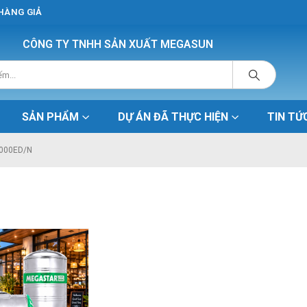
 HÀNG GIẢ
CÔNG TY TNHH SẢN XUẤT MEGASUN
SẢN PHẨM
DỰ ÁN ĐÃ THỰC HIỆN
TIN TỨ
5000ED/N