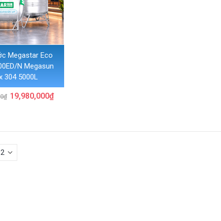
ớc Megastar Eco
00ED/N Megasun
x 304 5000L
Giá
Giá
19,980,000
₫
00
₫
gốc
hiện
là:
tại
22,200,000₫.
là:
19,980,000₫.