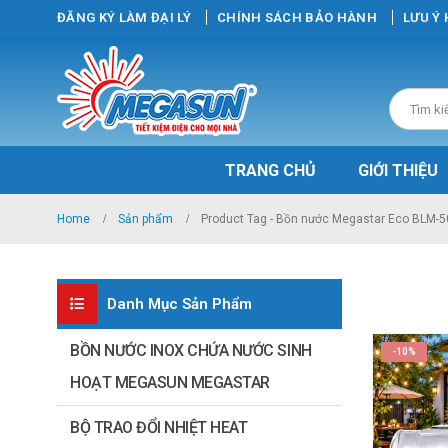
ĐĂNG KÝ LÀM ĐẠI LÝ
CHÍNH SÁCH BẢO HÀNH
LƯU Ý
TRANG CHỦ
GIỚI THIỆU
Home
Sản phẩm
Product Tag -
Bồn nước Megastar Eco BLM-
Danh Mục Sản Phẩm
BỒN NƯỚC INOX CHỨA NƯỚC SINH
-10%
HOẠT MEGASUN MEGASTAR
BỘ TRAO ĐỔI NHIỆT HEAT