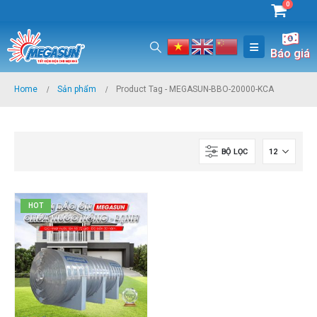
0
Báo giá
Home
Sản phẩm
Product Tag -
MEGASUN-BBO-20000-KCA
BỘ LỌC
HOT