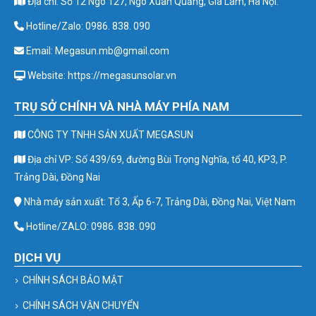
Địa chỉ: Số 12 Ngõ 127, Ngô Xuân Quảng, Gia Lâm, Hà Nội.
Hotline/Zalo: 0986. 838. 090
Email: Megasun.mb@gmail.com
Website: https://megasunsolar.vn
TRỤ SỞ CHÍNH VÀ NHÀ MÁY PHÍA NAM
CÔNG TY TNHH SẢN XUẤT MEGASUN
Địa chỉ VP: Số 439/69, đường Bùi Trọng Nghĩa, tổ 40, KP3, P.
Trảng Dài, Đồng Nai
Nhà máy sản xuất: Tổ 3, Ấp 6-7, Trảng Dài, Đồng Nai, Việt Nam
Hotline/ZALO: 0986. 838. 090
DỊCH VỤ
CHÍNH SÁCH BẢO MẬT
CHÍNH SÁCH VẬN CHUYỂN