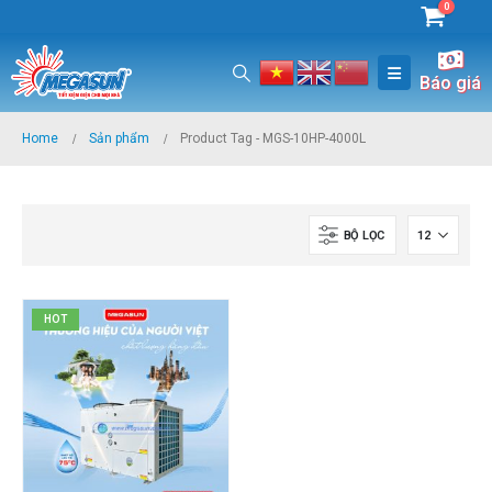
0
Báo giá
Home
Sản phẩm
Product Tag -
MGS-10HP-4000L
BỘ LỌC
HOT