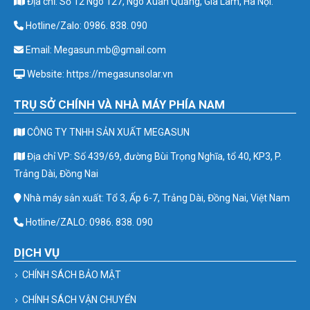
Địa chỉ: Số 12 Ngõ 127, Ngô Xuân Quảng, Gia Lâm, Hà Nội.
Hotline/Zalo: 0986. 838. 090
Email: Megasun.mb@gmail.com
Website: https://megasunsolar.vn
TRỤ SỞ CHÍNH VÀ NHÀ MÁY PHÍA NAM
CÔNG TY TNHH SẢN XUẤT MEGASUN
Địa chỉ VP: Số 439/69, đường Bùi Trọng Nghĩa, tổ 40, KP3, P.
Trảng Dài, Đồng Nai
Nhà máy sản xuất: Tổ 3, Ấp 6-7, Trảng Dài, Đồng Nai, Việt Nam
Hotline/ZALO: 0986. 838. 090
DỊCH VỤ
CHÍNH SÁCH BẢO MẬT
CHÍNH SÁCH VẬN CHUYỂN