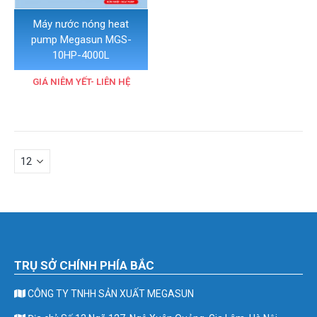
Máy nước nóng heat
pump Megasun MGS-
10HP-4000L
GIÁ NIÊM YẾT- LIÊN HỆ
TRỤ SỞ CHÍNH PHÍA BẮC
CÔNG TY TNHH SẢN XUẤT MEGASUN