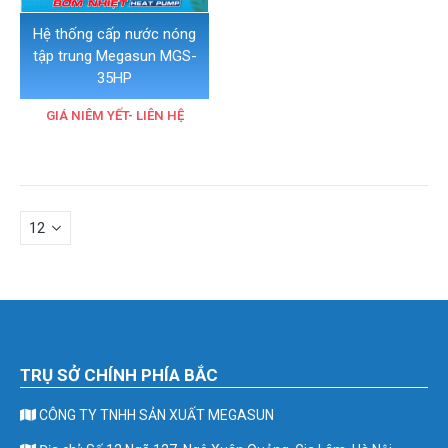
Hệ thống cấp nước nóng
tập trung Megasun MGS-
35HP
GIÁ NIÊM YẾT- LIÊN HỆ
TRỤ SỞ CHÍNH PHÍA BẮC
CÔNG TY TNHH SẢN XUẤT MEGASUN