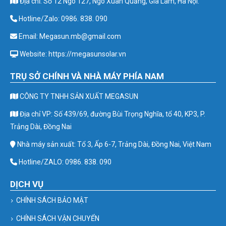
Địa chỉ: Số 12 Ngõ 127, Ngô Xuân Quảng, Gia Lâm, Hà Nội.
Hotline/Zalo: 0986. 838. 090
Email: Megasun.mb@gmail.com
Website: https://megasunsolar.vn
TRỤ SỞ CHÍNH VÀ NHÀ MÁY PHÍA NAM
CÔNG TY TNHH SẢN XUẤT MEGASUN
Địa chỉ VP: Số 439/69, đường Bùi Trọng Nghĩa, tổ 40, KP3, P.
Trảng Dài, Đồng Nai
Nhà máy sản xuất: Tổ 3, Ấp 6-7, Trảng Dài, Đồng Nai, Việt Nam
Hotline/ZALO: 0986. 838. 090
DỊCH VỤ
CHÍNH SÁCH BẢO MẬT
CHÍNH SÁCH VẬN CHUYỂN