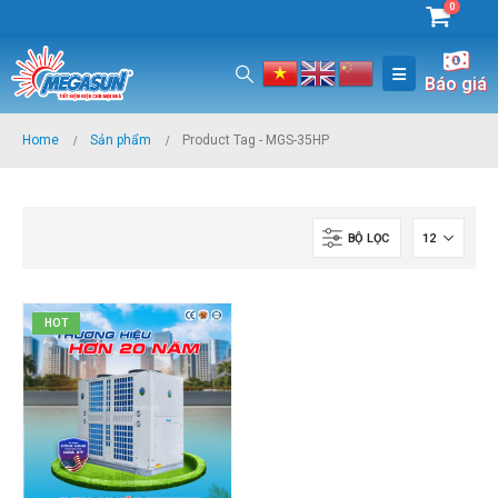
0
Báo giá
Home
Sản phẩm
Product Tag -
MGS-35HP
BỘ LỌC
HOT