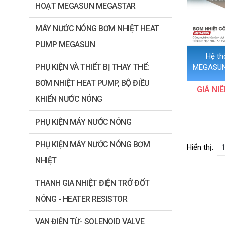
HOẠT MEGASUN MEGASTAR
MÁY NƯỚC NÓNG BƠM NHIỆT HEAT
PUMP MEGASUN
Hệ th
PHỤ KIỆN VÀ THIẾT BỊ THAY THẾ:
MEGASUN
BƠM NHIỆT HEAT PUMP, BỘ ĐIỀU
GIÁ NIÊ
KHIỂN NƯỚC NÓNG
PHỤ KIỆN MÁY NƯỚC NÓNG
PHỤ KIỆN MÁY NƯỚC NÓNG BƠM
Hiển thị:
NHIỆT
THANH GIA NHIỆT ĐIỆN TRỞ ĐỐT
NÓNG - HEATER RESISTOR
VAN ĐIỆN TỪ- SOLENOID VALVE