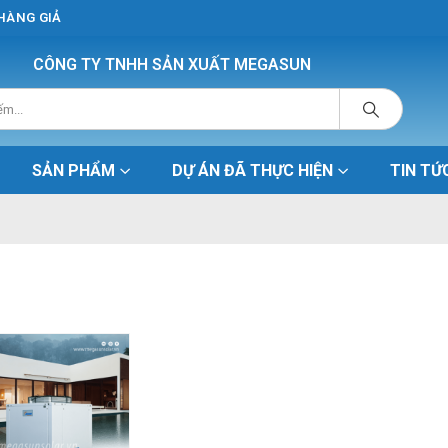
 HÀNG GIẢ
CÔNG TY TNHH SẢN XUẤT MEGASUN
SẢN PHẨM
DỰ ÁN ĐÃ THỰC HIỆN
TIN TỨ