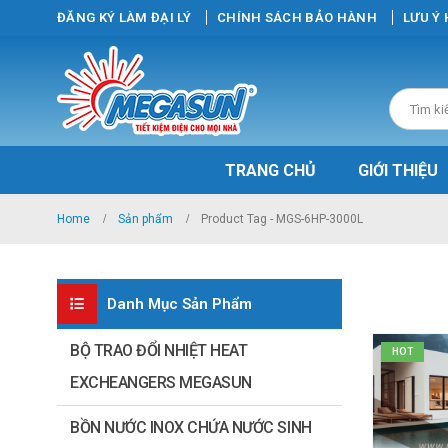
ĐĂNG KÝ LÀM ĐẠI LÝ
CHÍNH SÁCH BẢO HÀNH
LƯU Ý
TRANG CHỦ
GIỚI THIỆU
Home
Sản phẩm
Product Tag -
MGS-6HP-3000L
Danh Mục Sản Phẩm
BỘ TRAO ĐỔI NHIỆT HEAT
HOT
EXCHEANGERS MEGASUN
BỒN NƯỚC INOX CHỨA NƯỚC SINH