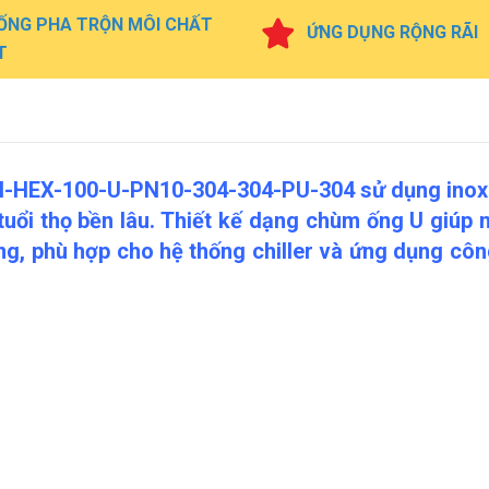
ỐNG PHA TRỘN MÔI CHẤT
ỨNG DỤNG RỘNG RÃI
T
SUN-HEX-100-U-PN10-304-304-PU-304 sử dụng inox
tuổi thọ bền lâu. Thiết kế dạng chùm ống U giúp
ượng, phù hợp cho hệ thống chiller và ứng dụng cô