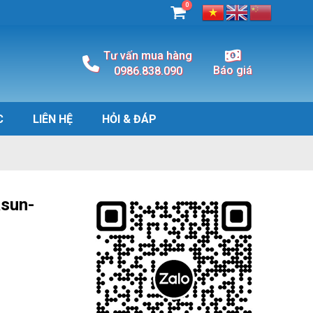
0
Tư vấn mua hàng
Báo giá
0986.838.090
C
LIÊN HỆ
HỎI & ĐÁP
asun-