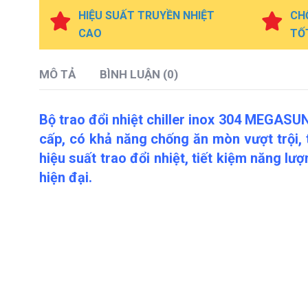
HIỆU SUẤT TRUYỀN NHIỆT
CH
CAO
TỐ
MÔ TẢ
BÌNH LUẬN (0)
Bộ trao đổi nhiệt chiller inox 304 MEGA
cấp, có khả năng chống ăn mòn vượt trội, 
hiệu suất trao đổi nhiệt, tiết kiệm năng l
hiện đại.