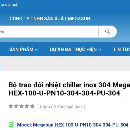
 HÀNG GIẢ
CÔNG TY TNHH SẢN XUẤT MEGASUN
SẢN PHẨM
DỰ ÁN ĐÃ THỰC HIỆN
TIN TỨ
n
Bộ trao đổi nhiệt chiller inox 304 Meg
HEX-100-U-PN10-304-304-PU-304
( Chưa có đánh giá nào. )
0
out of 5
Model: Megasun-HEX-100-U-PN10-304-304-PU-304