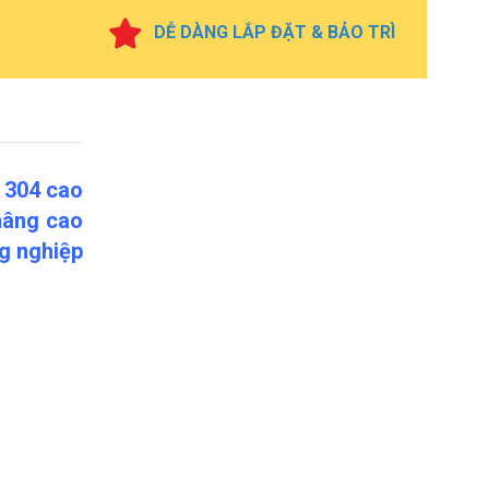
DỄ DÀNG LẮP ĐẶT & BẢO TRÌ
 304 cao
 nâng cao
ng nghiệp