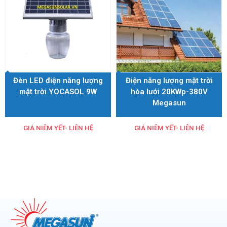
Đèn LED điện năng lượng
Điện năng lượng mặt trời
mặt trời YOCASOL 9W
hòa lưới 20KWp-380V
Megasun
GIÁ NIÊM YẾT- LIÊN HỆ
GIÁ NIÊM YẾT- LIÊN HỆ