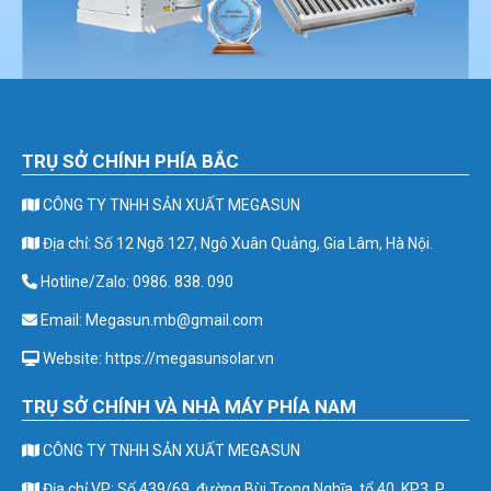
TRỤ SỞ CHÍNH PHÍA BẮC
CÔNG TY TNHH SẢN XUẤT MEGASUN
Địa chỉ: Số 12 Ngõ 127, Ngô Xuân Quảng, Gia Lâm, Hà Nội.
Hotline/Zalo: 0986. 838. 090
Email: Megasun.mb@gmail.com
Website: https://megasunsolar.vn
TRỤ SỞ CHÍNH VÀ NHÀ MÁY PHÍA NAM
CÔNG TY TNHH SẢN XUẤT MEGASUN
Địa chỉ VP: Số 439/69, đường Bùi Trọng Nghĩa, tổ 40, KP3, P.