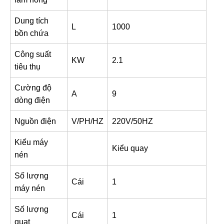
Dung tích
L
1000
bồn chứa
Công suất
KW
2.1
tiêu thụ
Cường độ
A
9
dòng điện
Nguồn điện
V/PH/HZ
220V/50HZ
Kiểu máy
Kiểu quay
nén
Số lượng
Cái
1
máy nén
Số lượng
Cái
1
quạt