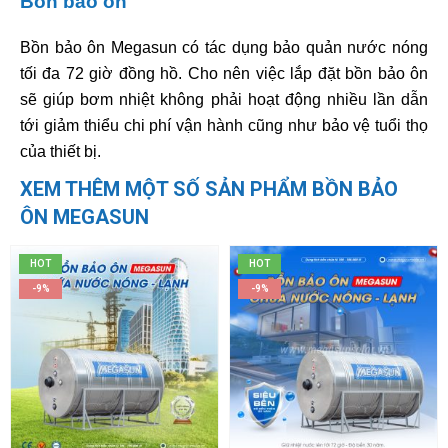
Bồn bảo ôn
Bồn bảo ôn Megasun có tác dụng bảo quản nước nóng
tối đa 72 giờ đồng hồ. Cho nên việc lắp đặt bồn bảo ôn
sẽ giúp bơm nhiệt không phải hoạt động nhiều lần dẫn
tới giảm thiểu chi phí vận hành cũng như bảo vệ tuổi thọ
của thiết bị.
XEM THÊM MỘT SỐ SẢN PHẨM BỒN BẢO
ÔN MEGASUN
HOT
HOT
-9%
-9%