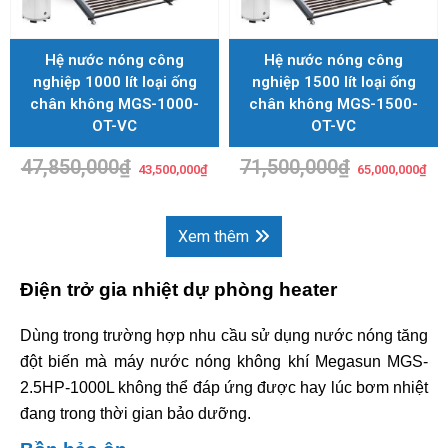
Hệ nước nóng công
Hệ nước nóng công
nghiệp 1000 lít loại ống
nghiệp 1500 lít loại ống
chân không MGS-1000-
chân không MGS-1500-
OT-VC
OT-VC
47,850,000
₫
Giá
Giá
71,500,000
₫
Giá
Giá
43,500,000
₫
65,000,000
₫
gốc
hiện
gốc
hiệ
là:
tại
là:
tại
47,850,000₫.
là:
71,500,000₫.
là:
43,500,000₫.
65,
Xem thêm
Điện trở gia nhiệt dự phòng heater
Dùng trong trường hợp nhu cầu sử dụng nước nóng tăng
đột biến mà máy nước nóng không khí Megasun MGS-
2.5HP-1000L không thể đáp ứng được hay lúc bơm nhiệt
đang trong thời gian bảo dưỡng.