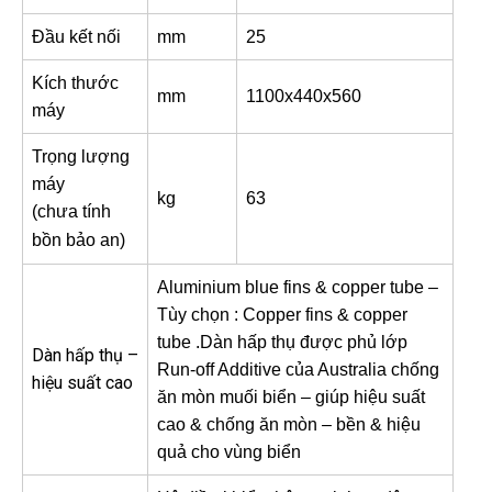
Đầu kết nối
mm
25
Kích thước
mm
1100x440x560
máy
Trọng lượng
máy
kg
63
(chưa tính
bồn bảo an)
Aluminium blue fins & copper tube –
Tùy chọn : Copper fins & copper
tube .Dàn hấp thụ được phủ lớp
Dàn hấp thụ –
Run-off Additive của Australia chống
hiệu suất cao
ăn mòn muối biển – giúp hiệu suất
cao & chống ăn mòn – bền & hiệu
quả cho vùng biển