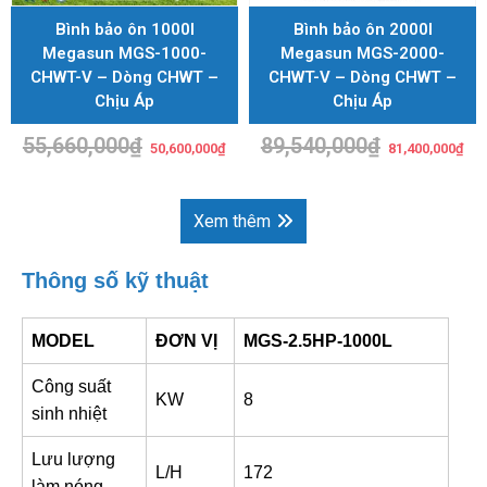
Bình bảo ôn 1000l
Bình bảo ôn 2000l
Megasun MGS-1000-
Megasun MGS-2000-
CHWT-V – Dòng CHWT –
CHWT-V – Dòng CHWT –
Chịu Áp
Chịu Áp
55,660,000
₫
Giá
Giá
89,540,000
₫
Giá
Giá
50,600,000
₫
81,400,000
₫
gốc
hiện
gốc
hiệ
là:
tại
là:
tại
55,660,000₫.
là:
89,540,000₫.
là:
50,600,000₫.
81,
Xem thêm
Thông số kỹ thuật
MODEL
ĐƠN VỊ
MGS-2.5HP-1000L
Công suất
KW
8
sinh nhiệt
Lưu lượng
L/H
172
làm nóng