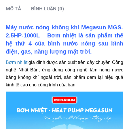
MÔ TẢ
BÌNH LUẬN (0)
Máy nước nóng không khí Megasun MGS-
2.5HP-1000L – Bơm nhiệt là sản phẩm thế
hệ thứ 4 của bình nước nóng sau bình
điện, gas, năng lượng mặt trời.
Bơm nhiệt
gia đình được sản xuất trên dây chuyền Công
nghệ Nhật Bản, ứng dụng công nghệ làm nóng nước
bằng không khí ngoài trời, sản phẩm đem lại hiệu quả
kinh tế cao cho công trình của bạn.