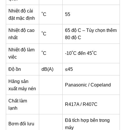
Nhiệt độ cài
˚C
55
đặt mặc định
Nhiệt độ cao
65 độ C – Tùy chọn thêm
˚C
nhất
80 độ C
Nhiệt độ làm
˚C
-10˚C đến 45˚C
việc
Độ ồn
dB(A)
≤45
Hãng sản
Panasonic / Copeland
xuất máy nén
Chất làm
R417A / R407C
lạnh
Đã tích hợp bên trong
Bơm đối lưu
máy