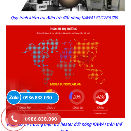
Quy trình kiểm tra điện trở đốt nóng KAWAI SU12E8739
0986.838.090
0986.838.090
Phân bố thị trường điện trở heater đốt nóng KAWAI trên thế
giới