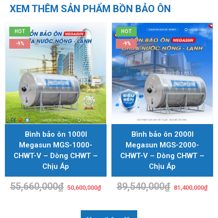
XEM THÊM SẢN PHẨM BỒN BẢO ÔN
HOT
HOT
-9%
-9%
Bình bảo ôn 1000l
Bình bảo ôn 2000l
Megasun MGS-1000-
Megasun MGS-2000-
CHWT-V – Dòng CHWT –
CHWT-V – Dòng CHWT –
Chịu Áp
Chịu Áp
55,660,000
₫
Giá
Giá
89,540,000
₫
Giá
Giá
50,600,000
₫
81,400,000
₫
gốc
hiện
gốc
hiệ
là:
tại
là:
tại
55,660,000₫.
là:
89,540,000₫.
là:
50,600,000₫.
81,