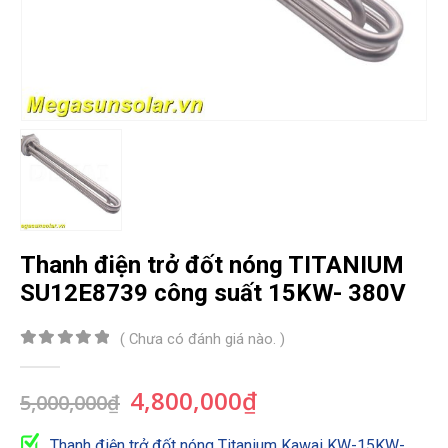
Thanh điện trở đốt nóng TITANIUM
SU12E8739 công suất 15KW- 380V
( Chưa có đánh giá nào. )
0
out of 5
Giá
Giá
4,800,000
₫
5,000,000
₫
gốc
hiện
là:
tại
Thanh điện trở đốt nóng Titanium Kawai KW-15KW-