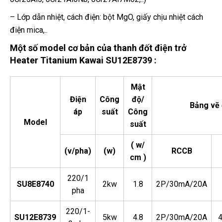
– Lớp dẫn nhiệt, cách điện: bột MgO, giấy chịu nhiệt cách
điện mica,..
Một số model cơ bản của thanh đốt điện trở
Heater Titanium Kawai SU12E8739 :
Mật
Điện
Công
độ/
Bảng vẽ 
áp
suất
Công
Model
suất
( w/
(v/pha)
(w)
RCCB
cm )
220/1
SU8E8740
2kw
1.8
2P/30mA/20A
pha
220/1-
SU12E8739
5kw
4.8
2P/30mA/20A