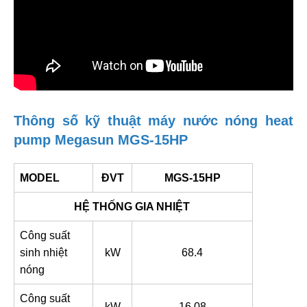
Thông số kỹ thuật máy nước nóng heat
pump Megasun MGS-15HP
MODEL
ĐVT
MGS-15HP
HỆ THỐNG GIA NHIỆT
Công suất
sinh nhiệt
kW
68.4
nóng
Công suất
kW
16.08