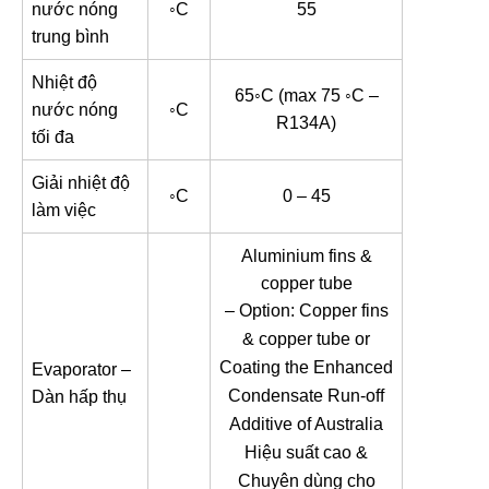
nước nóng
◦C
55
trung bình
Nhiệt độ
65◦C (max 75 ◦C –
nước nóng
◦C
R134A)
tối đa
Giải nhiệt độ
◦C
0 – 45
làm việc
Aluminium fins &
copper tube
– Option: Copper fins
& copper tube or
Coating the Enhanced
Evaporator –
Condensate Run‐off
Dàn hấp thụ
Additive of Australia
Hiệu suất cao &
Chuyên dùng cho