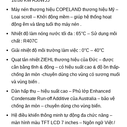
16.08 KW A30W55
Máy nén thương hiệu COPELAND thương hiệu Mỹ –
Loại scroll – Khởi động mềm – giúp hệ thống hoạt
động êm và tăng tuổi thọ máy nén .
Nhiệt độ làm nóng nước tối đa : 65°C – Sử dụng môi
chất : R407C
Giải nhiệt độ môi trường làm việc : 0°C – 40°C
Quạt tản nhiệt ZIEHL thương hiệu của Đức – được
cân bằng tĩnh & động – có hiệu suất cao & độ ồn thấp-
chống ăn mòn -chuyên dùng cho vùng có sương muối
và vùng biển .
Dàn hấp thụ – hiệu suất cao – Phủ lớp Enhanced
Condensate Run‐off Additive của Australia – bảo vệ
chống ăn mòn – chuyên dùng cho vùng biển.
Hệ điều khiển thông minh tự động đa chức năng –
màn hình màu TFT LCD 7 inches – Ngôn ngữ Việt /