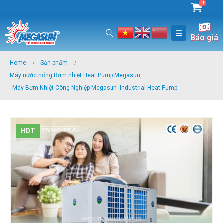
0
Báo giá
Home
Sản phẩm
Máy nước nóng Bơm nhiệt Heat Pump Megasun
,
Máy Bơm Nhiệt Công Nghiệp Megasun- Industrial Heat Pump
HOT