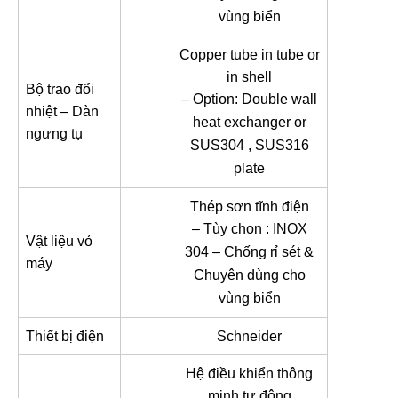
vùng biển
Copper tube in tube or
in shell
Bộ trao đổi
– Option: Double wall
nhiệt – Dàn
heat exchanger or
ngưng tụ
SUS304 , SUS316
plate
Thép sơn tĩnh điện
– Tùy chọn : INOX
Vật liệu vỏ
304 – Chống rỉ sét &
máy
Chuyên dùng cho
vùng biển
Thiết bị điện
Schneider
Hệ điều khiển thông
minh tự động