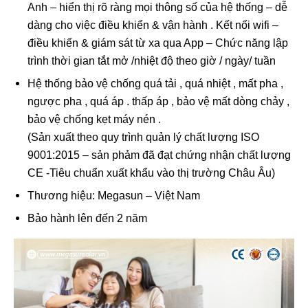
Anh – hiển thị rõ ràng mọi thông số của hệ thống – dễ
dàng cho việc điều khiển & vận hành . Kết nối wifi –
điều khiển & giám sát từ xa qua App – Chức năng lập
trình thời gian tắt mở /nhiệt độ theo giờ / ngày/ tuần
Hệ thống bảo vệ chống quá tải , quá nhiệt , mất pha ,
ngược pha , quá áp . thấp áp , bảo vệ mất dòng chảy ,
bảo vệ chống kẹt máy nén .
(Sản xuất theo quy trình quản lý chất lượng ISO
9001:2015 – sản phảm đã đạt chứng nhận chất lượng
CE -Tiêu chuẩn xuất khẩu vào thị trường Châu Âu)
Thương hiệu: Megasun – Việt Nam
Bảo hành lên đến 2 năm