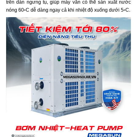
trên dàn ngưng tụ, giúp máy vẫn có thể sản xuất nước
nóng 60▫C dễ dàng ngay cả khi nhiệt độ xuống dưới 5▫C.