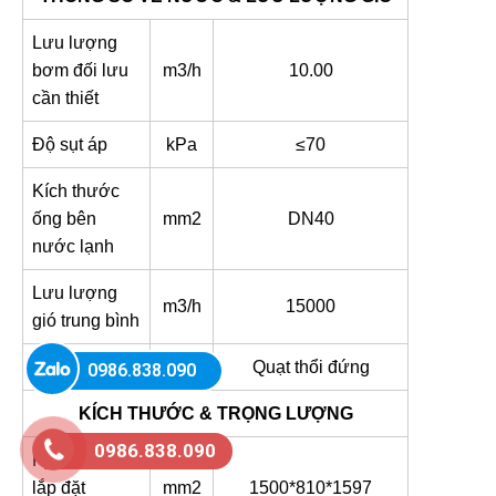
Lưu lượng
bơm đối lưu
m3/h
10.00
cần thiết
Độ sụt áp
kPa
≤70
Kích thước
ống bên
mm2
DN40
nước lạnh
Lưu lượng
m3/h
15000
gió trung bình
Hướng gió
Quạt thổi đứng
0986.838.090
KÍCH THƯỚC & TRỌNG LƯỢNG
0986.838.090
Kích thước
lắp đặt
mm2
1500*810*1597