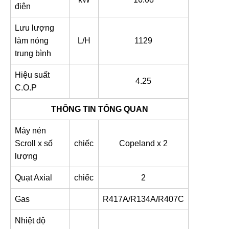
điện
Lưu lượng
làm nóng
L/H
1129
trung bình
Hiệu suất
4.25
C.O.P
THÔNG TIN TỔNG QUAN
Máy nén
Scroll x số
chiếc
Copeland x 2
lượng
Quạt Axial
chiếc
2
Gas
R417A/R134A/R407C
Nhiệt độ