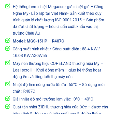
Hệ thống bơm nhiệt Megasun- giải nhiệt gió – Công
Nghệ Mỹ- Lắp ráp tại Việt Nam- Sản xuất theo quy
trình quản lý chất lượng ISO 9001:2015 – Sản phẩm
đã đạt chất lượng – tiêu chuẩn xuất khẩu vào thị
trường Châu Âu.
Model: MGS-15HP – R407C
Công suất sinh nhiệt / Công suất điện :
68.4 KW /
16.08 KW A30W55
Máy nén thương hiệu COPELAND thương hiệu Mỹ –
Loại scroll – Khởi động mềm – giúp hệ thống hoạt
động êm và tăng tuổi thọ máy nén .
Nhiệt độ làm nóng nước tối đa : 65°C – Sử dụng môi
chất : R407C
Giải nhiệt độ môi trường làm việc : 0°C – 40°C
Quạt tản nhiệt ZIEHL thương hiệu của Đức – được cân
bằng tĩnh & động – có hiệu suất cao & độ ồn thấp-