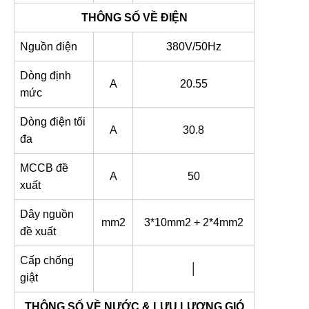
THÔNG SỐ VỀ ĐIỆN
Nguồn điện
380V/50Hz
Dòng định
A
20.55
mức
Dòng điện tối
A
30.8
đa
MCCB đề
A
50
xuất
Dây nguồn
mm2
3*10mm2 + 2*4mm2
đề xuất
Cấp chống
│
giật
THÔNG SỐ VỀ NƯỚC & LƯU LƯỢNG GIÓ